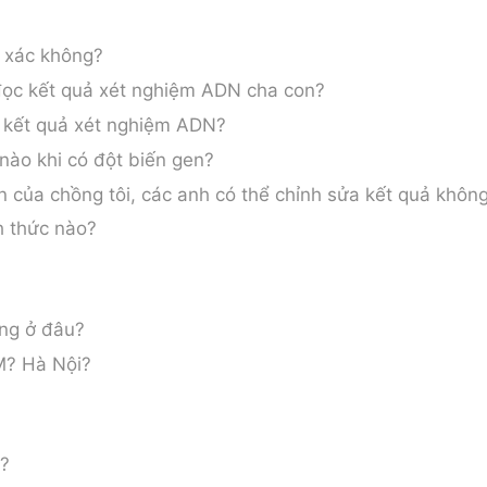
 xác không?
đọc kết quả xét nghiệm ADN cha con?
g kết quả xét nghiệm ADN?
nào khi có đột biến gen?
n của chồng tôi, các anh có thể chỉnh sửa kết quả khôn
h thức nào?
ống ở đâu?
M?
Hà Nội
?
u?