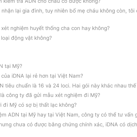
ốn kiểm tra ADN cho cháu có được không?
về nhận lại gia đình, tuy nhiên bố mẹ cháu không còn, tô
 xét nghiệm huyết thống cha con hay không?
loại động vật không?
N tại Mỹ?
 của iDNA lại rẻ hơn tại Việt Nam?
N tiêu chuẩn là 16 và 24 loci. Hai gói này khác nhau th
 là công ty đã gửi mẫu xét nghiệm đi Mỹ?
 đi Mỹ có sợ bị thất lạc không?
ệm ADN tại Mỹ hay tại Việt Nam, công ty có thể tư vấn g
nhưng chưa có được bằng chứng chính xác, iDNA có dịch