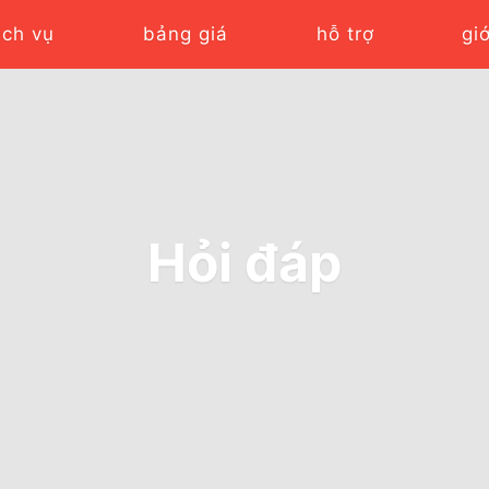
ịch vụ
bảng giá
hỗ trợ
gi
Hỏi đáp