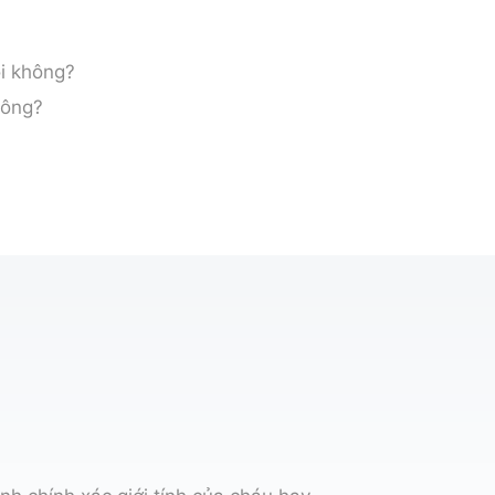
ôi không?
hông?