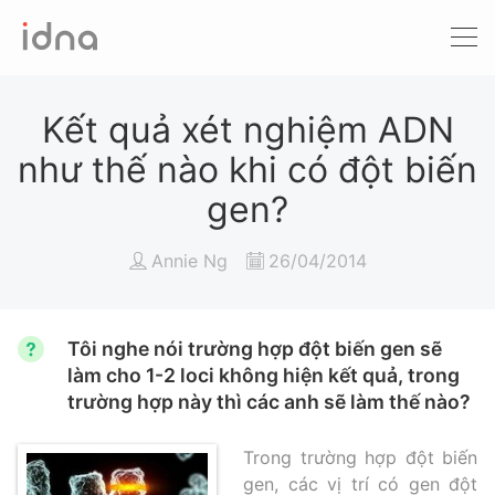
Xét nghiệm ADN
Sàng lọc trước sinh
Kết quả xét nghiệm ADN
như thế nào khi có đột biến
Tầm soát ung thư
gen?
Làm khai sinh
Annie Ng
26/04/2014
Bệnh tan máu Thalassemia
Xét nghiệm động vật
Tôi nghe nói trường hợp đột biến gen sẽ
làm cho 1-2 loci không hiện kết quả, trong
trường hợp này thì các anh sẽ làm thế nào?
Trong trường hợp đột biến
gen, các vị trí có gen đột