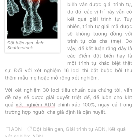
biến vẫn được giải trình tự,
do đó, các vị trí này vẫn có
kết quả giải trình tự. Tuy
nhiên, trình tự giải mã được
sẽ không tương đồng với
trình tự của cha (mẹ). Do
Đột biến gen. Ảnh:
Shutterstock
vậy, để kết luận rằng đây là
các điểm đột biến hay là
một trình tự khác biệt thật
sự. Đối với xét nghiệm 16 loci thì bắt buộc bởi thu
thêm mẫu mẹ hoặc mở rộng xét nghiệm.
Với xét nghiệm 30 loci tiêu chuẩn của chúng tôi, vấn
đề này sẽ được giải quyết triệt để, để luôn cho kết
quả
xét nghiệm ADN
chính xác 100%, ngay cả trong
trường hợp người cha giả định là cận huyết.
ADN
Đột biến gen
,
Giải trình tự ADN
,
Kết quả
xét nghiệm ADN