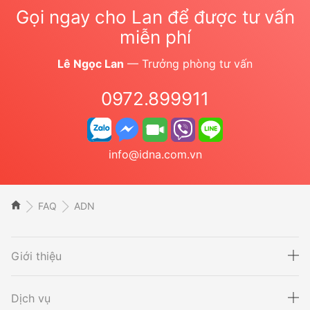
Gọi ngay cho Lan để được tư vấn
miễn phí
Lê Ngọc Lan
— Trưởng phòng tư vấn
0972.899911
info@idna.com.vn
FAQ
ADN
Giới thiệu
Dịch vụ