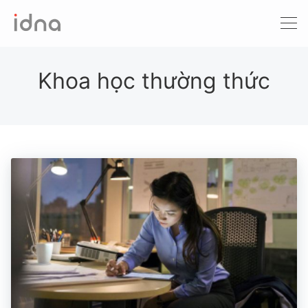
Xét nghiệm ADN
Sàng lọc trước sinh
Khoa học thường thức
Tầm soát ung thư
Làm khai sinh
Bệnh tan máu Thalassemia
Xét nghiệm động vật