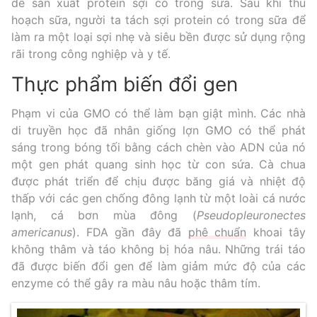
dê sản xuất protein sợi có trong sữa. Sau khi thu
hoạch sữa, người ta tách sợi protein có trong sữa để
làm ra một loại sợi nhẹ và siêu bền được sử dụng rộng
rãi trong công nghiệp và y tế.
Thực phẩm biến đổi gen
Phạm vi của GMO có thể làm bạn giật mình. Các nhà
di truyền học đã nhân giống lợn GMO có thể phát
sáng trong bóng tối bằng cách chèn vào ADN của nó
một gen phát quang sinh học từ con sứa. Cà chua
được phát triển để chịu được băng giá và nhiệt độ
thấp với các gen chống đông lạnh từ một loài cá nước
lạnh, cá bơn mùa đông (
Pseudopleuronectes
americanus
). FDA gần đây đã
phê chuẩn
khoai tây
không thâm và táo không bị hóa nâu. Những trái táo
đã được biến đổi gen để làm giảm mức độ của các
enzyme có thể gây ra màu nâu hoặc thâm tím.