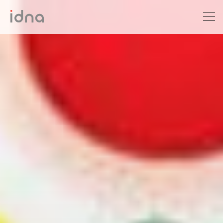
Xét nghiệm ADN
Sàng lọc trước sinh
Tầm soát ung thư
Làm khai sinh
Bệnh tan máu Thalassemia
Xét nghiệm động vật