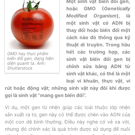
Một sinh vật biến đổi gen,
hoặc GMO (
Genetically
Modified Organism
), là
một sinh vật có ADN bị
thay đổi hoặc biến đổi một
cách nào đó thông qua kỹ
thuật di truyền. Trong hầu
hết các trường hợp, các
GMO hay thực phẩm
biến đổi gen, đang hiện
sinh vật biến đổi gen bị
diện quanh ta. Ảnh:
chỉnh sửa bằng ADN từ
Shutterstock
sinh vật khác, có thể là một
loại vi khuẩn, thực vật, vi
rút hoặc động vật; những sinh vật này đôi khi được
gọi là sinh vật “mang gen biến đổi”.
Ví dụ, một gen từ nhện giúp các loài thuộc lớp nhện
sản xuất ra tơ, gen này có thể được chèn vào ADN của
một con dê bình thường. Điều này nghe có vẻ xa vời,
nhưng đó chính xác là quá trình được sử dụng để nuôi