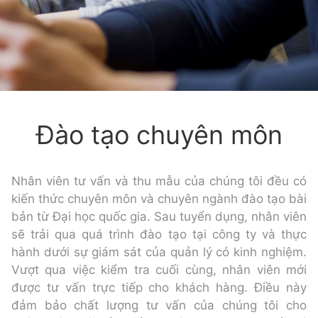
Đào tạo chuyên môn
Nhân viên tư vấn và thu mẫu của chúng tôi đều có
kiến thức chuyên môn và chuyên ngành đào tạo bài
bản từ Đại học quốc gia. Sau tuyển dụng, nhân viên
sẽ trải qua quá trình đào tạo tại công ty và thực
hành dưới sự giám sát của quản lý có kinh nghiệm.
Vượt qua việc kiểm tra cuối cùng, nhân viên mới
được tư vấn trực tiếp cho khách hàng. Điều này
đảm bảo chất lượng tư vấn của chúng tôi cho