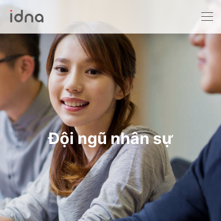
Xét nghiệm ADN
Sàng lọc trước sinh
Tầm soát ung thư
Làm khai sinh
Bệnh tan máu Thalassemia
Đội ngũ nhân sự
Xét nghiệm động vật