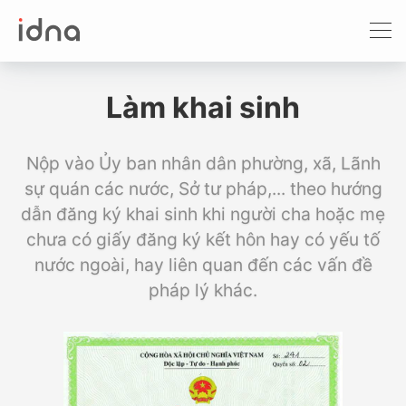
Xét nghiệm ADN
Sàng lọc trước sinh
Làm khai sinh
Tầm soát ung thư
Nộp vào Ủy ban nhân dân phường, xã, Lãnh
Làm khai sinh
sự quán các nước, Sở tư pháp,... theo hướng
dẫn đăng ký khai sinh khi người cha hoặc mẹ
Bệnh tan máu Thalassemia
chưa có giấy đăng ký kết hôn hay có yếu tố
nước ngoài, hay liên quan đến các vấn đề
Xét nghiệm động vật
pháp lý khác.