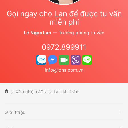
Gọi ngay cho Lan để được tư vấn
miễn phí
Lê Ngọc Lan
— Trưởng phòng tư vấn
0972.899911
info@idna.com.vn
Xét nghiệm ADN
Làm khai sinh
Giới thiệu