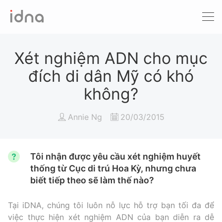
Xét nghiệm ADN
Sàng lọc trước sinh
Xét nghiệm ADN cho mục
đích di dân Mỹ có khó
Tầm soát ung thư
không?
Làm khai sinh
Annie Ng
20/03/2015
Bệnh tan máu Thalassemia
Xét nghiệm động vật
Tôi nhận được yêu cầu xét nghiệm huyết
thống từ Cục di trú Hoa Kỳ, nhưng chưa
biết tiếp theo sẽ làm thế nào?
Tại iDNA, chúng tôi luôn nỗ lực hỗ trợ bạn tối đa để
việc thực hiện xét nghiệm ADN của bạn diễn ra dễ