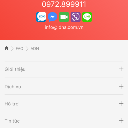
0972.899911
info@idna.com.vn
FAQ
ADN
Giới thiệu
Dịch vụ
Hỗ trợ
Xét nghiệm ADN
Sàng lọc thai NIPT
Tin tức