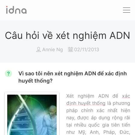
Xét nghiệm ADN
Sàng lọc trước sinh
Câu hỏi về xét nghiệm ADN
Tầm soát ung thư
Annie Ng
02/11/2013
Làm khai sinh
Vì sao tôi nên xét nghiệm ADN để xác định
Bệnh tan máu Thalassemia
huyết thống?
Xét nghiệm động vật
Xét nghiệm ADN để
xác
định huyết thống
là phương
pháp chính xác nhất hiện
nay, được áp dụng rộng rãi
tại nhiều quốc gia tiên tiến
như Mỹ, Anh, Pháp, Đức,