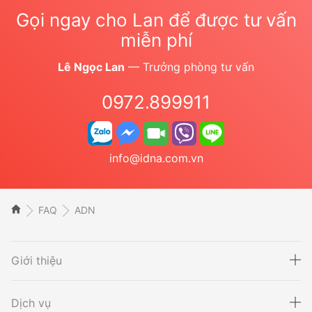
Gọi ngay cho Lan để được tư vấn
miễn phí
Lê Ngọc Lan
— Trưởng phòng tư vấn
0972.899911
info@idna.com.vn
FAQ
ADN
Giới thiệu
Dịch vụ