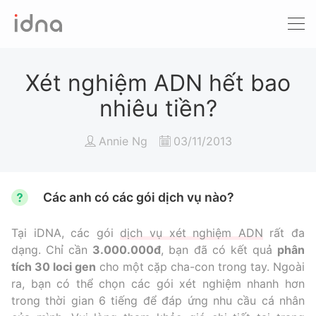
Xét nghiệm ADN
Sàng lọc trước sinh
Xét nghiệm ADN hết bao
nhiêu tiền?
Tầm soát ung thư
Annie Ng
03/11/2013
Làm khai sinh
Bệnh tan máu Thalassemia
Các anh có các gói dịch vụ nào?
Xét nghiệm động vật
Tại iDNA, các gói
dịch vụ xét nghiệm ADN
rất đa
dạng. Chỉ cần
3.000.000đ
, bạn đã có kết quả
phân
tích 30 loci gen
cho một cặp cha-con trong tay. Ngoài
ra, bạn có thể chọn các gói xét nghiệm nhanh hơn
trong thời gian 6 tiếng để đáp ứng nhu cầu cá nhân