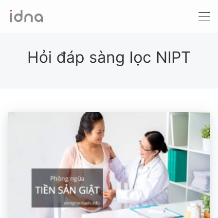
Xét nghiệm ADN
Sàng lọc trước sinh
Hỏi đáp sàng lọc NIPT
Tầm soát ung thư
Làm khai sinh
Bệnh tan máu Thalassemia
Xét nghiệm động vật