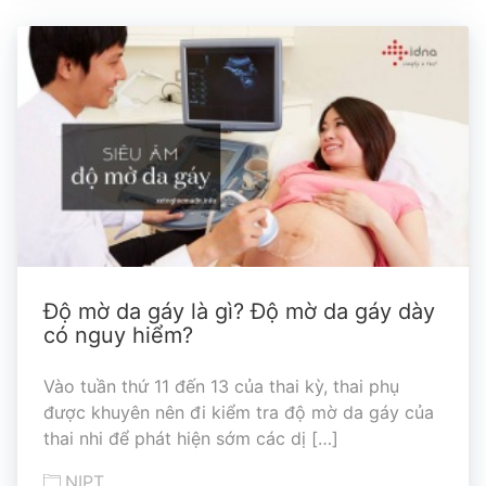
Độ mờ da gáy là gì? Độ mờ da gáy dày
có nguy hiểm?
Vào tuần thứ 11 đến 13 của thai kỳ, thai phụ
được khuyên nên đi kiểm tra độ mờ da gáy của
thai nhi để phát hiện sớm các dị […]
NIPT