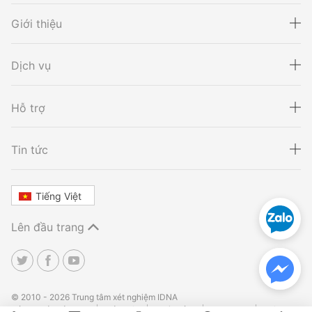
Giới thiệu
Dịch vụ
Hỗ trợ
Xét nghiệm ADN
Sàng lọc thai NIPT
Tin tức
Tiếng Việt
Xét nghiệm khai sinh
Tầm soát ung thư
Lên đầu trang
Thalassemia
Xét nghiệm động vật
TPHCM
TPHCM
Hà Nội
Hà Nội
Đà Nẵng
Đà Nẵng
© 2010 - 2026 Trung tâm xét nghiệm IDNA
Điều khoản sử dụng
Bảo mật
Hoàn tiền
Site Map
Liên