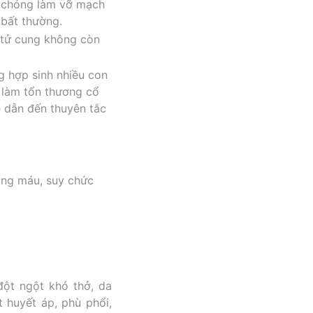
h chóng làm vỡ mạch
bất thường.
 tử cung không còn
g hợp sinh nhiều con
h làm tổn thương cổ
 dẫn đến thuyên tắc
đông máu, suy chức
đột ngột khó thở, da
t huyết áp, phù phổi,