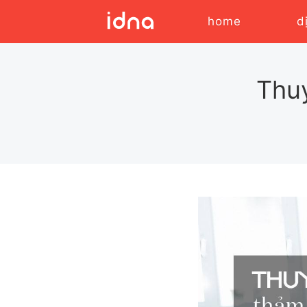
home
d
Thuy