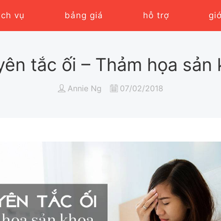
ịch vụ
bảng giá
hỗ trợ
gi
ên tắc ối – Thảm họa sản
Annie Ng
07/02/2018