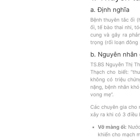
a. Định nghĩa
Bệnh thuyên tắc ối (
ối, tế bào thai nhi
cung và gây ra phản
trọng (rối loạn đông
b. Nguyên nhân
TS.BS Nguyễn Thị T
Thạch cho biết: “th
không có triệu chứn
nặng, bệnh nhân khó 
vong mẹ”.
Các chuyên gia cho r
xảy ra khi có 3 điều
Vỡ màng ối:
Nước 
khiến cho mạch m