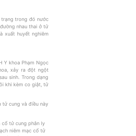
h trạng trong đó nước
đường nhau thai ở tử
và xuất huyết nghiêm
ĐH Y khoa Phạm Ngọc
hoa, xảy ra đột ngột
sau sinh. Trong dạng
i khi kèm co giật, tử
h tử cung và điều này
 cổ tử cung phân ly
mạch niêm mạc cổ tử