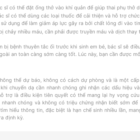
 sĩ có thể đặt ống thở vào khí quản để giúp thai phụ thở 
c sĩ có thể dùng các loại thuốc để cải thiện và hỗ trợ chứ
sử dụng để làm giảm áp lực gây ra bởi chất lỏng đi vào ti
ị chảy nhiều máu, cần phải được truyền máu và dịch thay 
 bị bệnh thuyên tắc ối trước khi sinh em bé, bác sĩ sẽ điều
ngoài an toàn càng sớm càng tốt. Lúc này, bạn cần được mổ 
không thể dự báo, không có cách dự phòng và là một cấ
g khi chuyển dạ cần nhanh chóng ghi nhận các dấu hiệu và 
 hỗ trợ là điều kiện tiên quyết có thể mang lại hy vọng cứu
a nhanh chóng và không có triệu chứng nhận biết sớm để
m hiểu thông tin, đặc biệt là hạn chế sinh nhiều lần, mang
a định kỳ.