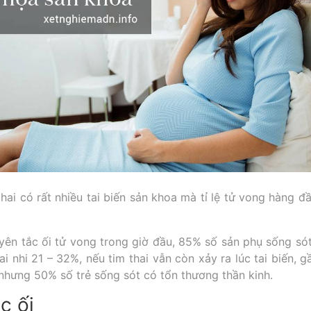
hai có rất nhiều tai biến sản khoa mà tỉ lệ tử vong hàng đầ
yên tắc ối tử vong trong giờ đầu, 85% số sản phụ sống só
hai nhi 21 – 32%, nếu tim thai vẫn còn xảy ra lúc tai biến
 nhưng 50% số trẻ sống sót có tổn thương thần kinh.
c ối