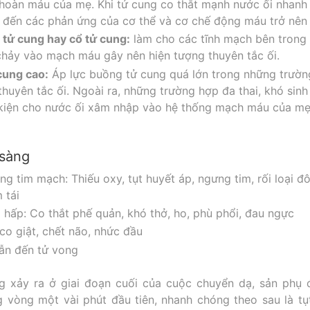
 hoàn máu của mẹ. Khi tử cung co thắt mạnh nước ối nhan
 đến các phản ứng của cơ thể và cơ chế động máu trở nên 
 tử cung hay cổ tử cung:
làm cho các tĩnh mạch bên trong
chảy vào mạch máu gây nên hiện tượng thuyên tắc ối.
cung cao:
Áp lực buồng tử cung quá lớn trong những trườn
huyên tắc ối. Ngoài ra, những trường hợp đa thai, khó sin
 kiện cho nước ối xâm nhập vào hệ thống mạch máu của mẹ
 sàng
g tim mạch: Thiếu oxy, tụt huyết áp, ngưng tim, rối loại 
 tái
hấp: Co thắt phế quản, khó thở, ho, phù phổi, đau ngực
 co giật, chết não, nhức đầu
ẫn đến tử vong
g xảy ra ở giai đoạn cuối của cuộc chuyển dạ, sản phụ 
g vòng một vài phút đầu tiên, nhanh chóng theo sau là tụ