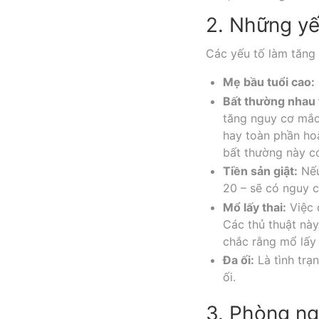
2. Những yế
Các yếu tố làm tăng
Mẹ bầu tuổi cao:
Bất thường nhau 
tăng nguy cơ mắc
hay toàn phần hoặ
bất thường này có
Tiền sản giật:
Nếu
20 – sẽ có nguy c
Mổ lấy thai:
Việc d
Các thủ thuật này
chắc rằng mổ lấy 
Đa ối:
Là tình trạ
ối.
3. Phòng n