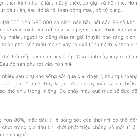
ện thần kinh như lú lẫn, mất ý thức, co giật và hôn mê. H
t đầu tiên, sau đó là rối loạn đông máu, đờ tử cung.
ệ 1/8.000 đến 1/80.000 ca sinh, nên hầu hết các BS sẽ kh
 nghề của mình, và kết quả là nguyên nhân chính xác củ
Tuy nhiên, người ta cũng đưa ra giả thuyết cho rằng dịch
n hoàn phổi của máu mẹ sẽ xảy ra quá trình bệnh lý theo 2 g
 khó thở cấp kèm cao huyết áp. Quá trình này xảy ra nhan
 Sau đó sản phụ rơi vào hôn mê
 nhiều sản phụ khó sống sót qua giai đoạn 1, nhưng khoản
c vào giai đoạn 2. Đây là giai đoạn chảy máu và có thể k
iác khó chịu trong miệng. Do chảy máu quá mức sẽ đưa đế
ẹ hơn 80%, mặc dầu tỉ lệ sống sót của thai nhi có thể đ
chết trong giờ đầu khi khởi phát triệu chứng và một tỉ lệ
kinh nặng nề.