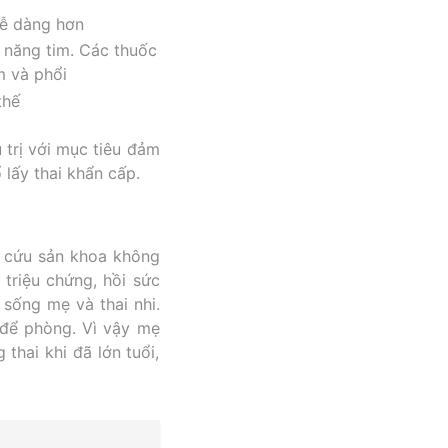
dễ dàng hơn
c năng tim. Các thuốc
m và phổi
thế
 trị với mục tiêu đảm
lấy thai khẩn cấp.
p cứu sản khoa không
triệu chứng, hồi sức
 sống mẹ và thai nhi.
 để phòng. Vì vậy mẹ
 thai khi đã lớn tuổi,