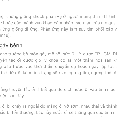
hội chứng giống shock phản vệ ở người mang thai ) là tìn
, tóc hoặc các mảnh vụn khác xâm nhập vào máu của mẹ qua 
 ứng giống dị ứng. Phản ứng này làm suy tim phổi cấp 
 máu).
 gây bệnh
hanh trưởng bộ môn gây mê hồi sức ĐH Y dược TP.HCM, 
uyên tắc ối được giới y khoa coi là một thảm họa sản k
g báo trước vào thời điểm chuyển dạ hoặc ngay lập tức 
thở dữ dội kèm tình trạng sốc với ngưng tim, ngưng thở, đô
ằng thuyên tắc ối là kết quả do dịch nước ối vào tĩnh mạc
 kiện sau đây
ối bị chảy ra ngoài do màng ối vỡ sớm, nhau thai và thành
áu bị tổn thương. Lúc này nước ối sẽ thông qua các tĩnh 