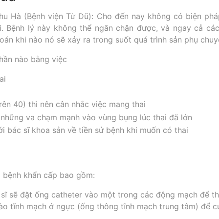
hu Hà (Bệnh viện Từ Dũ): Cho đến nay không có biện ph
ối. Bệnh lý này không thể ngăn chặn được, và ngay cả các
oán khi nào nó sẽ xảy ra trong suốt quá trình sản phụ chuy
phần nào bằng việc
ai
trên 40) thì nên cân nhắc việc mang thai
a những va chạm mạnh vào vùng bụng lúc thai đã lớn
i bác sĩ khoa sản về tiền sử bệnh khi muốn có thai
ị bệnh khẩn cấp bao gồm:
 sĩ sẽ đặt ống catheter vào một trong các động mạch để th
ào tĩnh mạch ở ngực (ống thông tĩnh mạch trung tâm) để c