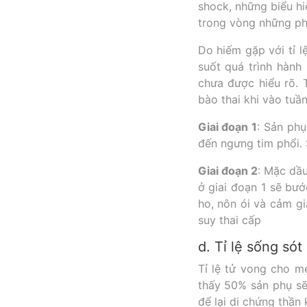
shock, những biểu hi
trong vòng những phú
Do hiếm gặp với tỉ l
suốt quá trình hành
chưa được hiểu rõ. 
bào thai khi vào tuầ
Giai đoạn 1
: Sản phụ
đến ngưng tim phổi.
Giai đoạn 2
: Mặc dầu
ở giai đoạn 1 sẽ bướ
ho, nôn ói và cảm g
suy thai cấp
d. Tỉ lệ sống sót
Tỉ lệ tử vong cho m
thấy 50% sản phụ sẽ 
để lại di chứng thần 