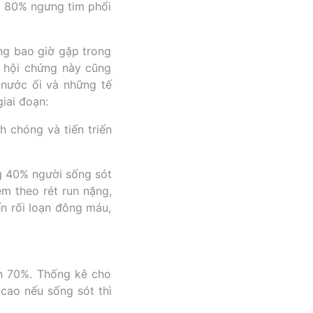
ơn 80% ngưng tim phổi
ông bao giờ gặp trong
a hội chứng này cũng
 nước ối và những tế
iai đoạn:
h chóng và tiến triển
g 40% người sống sót
èm theo rét run nặng,
n rối loạn đông máu,
ến 70%. Thống kê cho
 cao nếu sống sót thì