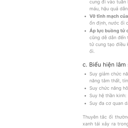
cung đi vào tuần
máu, hậu quả dẫn
Vỡ tĩnh mạch của
ổn định, nước ối 
Áp lực buồng tử 
cũng dễ dẫn đến t
tử cung tạo điều
ối.
c. Biểu hiện lâm
Suy giảm chức năn
năng tâm thất, tím
Suy chức năng hô 
Suy hệ thần kinh:
Suy đa cơ quan d
Thuyên tắc ối thườn
xanh tái xảy ra tron