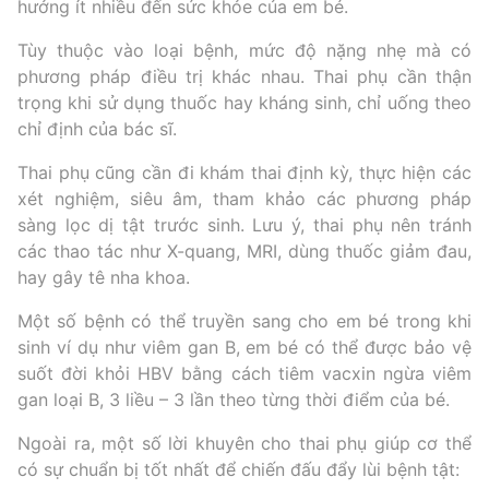
hưởng ít nhiều đến sức khỏe của em bé.
Tùy thuộc vào loại bệnh, mức độ nặng nhẹ mà có
phương pháp điều trị khác nhau. Thai phụ cần thận
trọng khi sử dụng thuốc hay kháng sinh, chỉ uống theo
chỉ định của bác sĩ.
Thai phụ cũng cần đi khám thai định kỳ, thực hiện các
xét nghiệm, siêu âm, tham khảo các phương pháp
sàng lọc dị tật trước sinh. Lưu ý, thai phụ nên tránh
các thao tác như X-quang, MRI, dùng thuốc giảm đau,
hay gây tê nha khoa.
Một số bệnh có thể truyền sang cho em bé trong khi
sinh ví dụ như viêm gan B, em bé có thể được bảo vệ
suốt đời khỏi HBV bằng cách tiêm vacxin ngừa viêm
gan loại B, 3 liều – 3 lần theo từng thời điểm của bé.
Ngoài ra, một số lời khuyên cho thai phụ giúp cơ thể
có sự chuẩn bị tốt nhất để chiến đấu đẩy lùi bệnh tật: