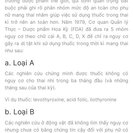
trường dược phẩm thế giới, qui định quan trọng bắt
buộc phải ghi rõ phân nhóm mức độ an toàn cho phụ
nữ mang thai nhằm giúp việc sử dụng thuốc trong thai
kì trở nên an toàn hơn. Năm 1979, Cơ quan Quản lý
Thực – Dược phẩm Hoa Kỳ (FDA) đã đưa ra 5 nhóm
nguy cơ theo chữ cái A, B, C, D, X để chỉ ra nguy cơ
gây ra dị tật khi sử dụng thuốc trong thời kì mang thai
như sau:
a. Loại A
Các nghiên cứu chứng minh được thuốc không có
nguy cơ cho thai nhi trong ba tháng đầu (và những
tháng sau của thai kỳ).
Ví dụ thuốc: levothyroxine, acid folic, liothyronine
b. Loại B
Các nghiên cứu ở động vật đã không tìm thấy nguy cơ
nhưng chưa có bằng chứng tin cậy đối với phụ nữ có