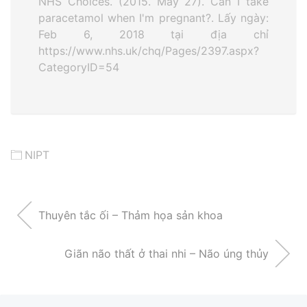
NHS Choices. (2015. May 27). Can I take
paracetamol when I'm pregnant?. Lấy ngày:
Feb 6, 2018 tại địa chỉ
https://www.nhs.uk/chq/Pages/2397.aspx?
CategoryID=54
NIPT
Thuyên tắc ối – Thảm họa sản khoa
Giãn não thất ở thai nhi – Não úng thủy