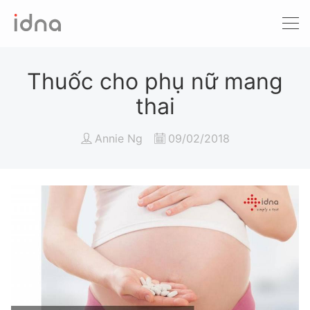
Xét nghiệm ADN
Sàng lọc trước sinh
Thuốc cho phụ nữ mang
thai
Tầm soát ung thư
Annie Ng
09/02/2018
Làm khai sinh
Bệnh tan máu Thalassemia
Xét nghiệm động vật