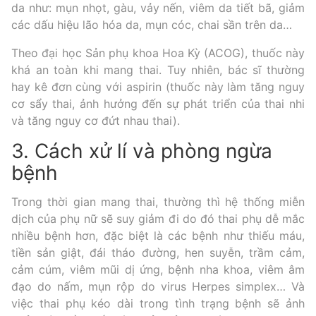
da như: mụn nhọt, gàu, vảy nến, viêm da tiết bã, giảm
các dấu hiệu lão hóa da, mụn cóc, chai sần trên da…
Theo đại học Sản phụ khoa Hoa Kỳ (ACOG), thuốc này
khá an toàn khi mang thai. Tuy nhiên, bác sĩ thường
hay kê đơn cùng với aspirin (thuốc này làm tăng nguy
cơ sẩy thai, ảnh hưởng đến sự phát triển của thai nhi
và tăng nguy cơ đứt nhau thai).
3. Cách xử lí và phòng ngừa
bệnh
Trong thời gian mang thai, thường thì hệ thống miễn
dịch của phụ nữ sẽ suy giảm đi do đó thai phụ dễ mắc
nhiều bệnh hơn, đặc biệt là các bệnh như thiếu máu,
tiền sản giật, đái tháo đường, hen suyễn, trầm cảm,
cảm cúm, viêm mũi dị ứng, bệnh nha khoa, viêm âm
đạo do nấm, mụn rộp do virus Herpes simplex… Và
việc thai phụ kéo dài trong tình trạng bệnh sẽ ảnh