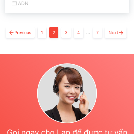
ADN
…
Previous
1
2
3
4
7
Next
Gọi ngay cho Lan để được tư vấn