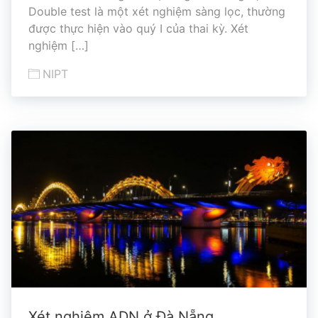
Double test là một xét nghiệm sàng lọc, thường
được thực hiện vào quý I của thai kỳ. Xét
nghiệm […]
NIPT
Xét nghiệm ADN ở Đà Nẵng