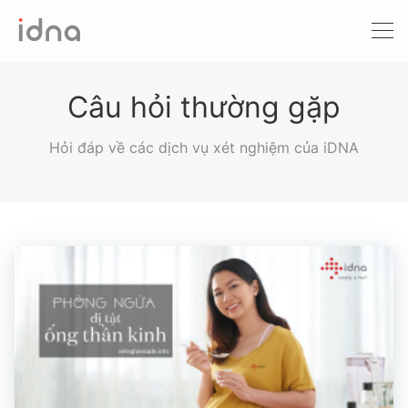
Xét nghiệm ADN
Sàng lọc trước sinh
Câu hỏi thường gặp
Tầm soát ung thư
Hỏi đáp về các dịch vụ xét nghiệm của iDNA
Làm khai sinh
Bệnh tan máu Thalassemia
Xét nghiệm động vật