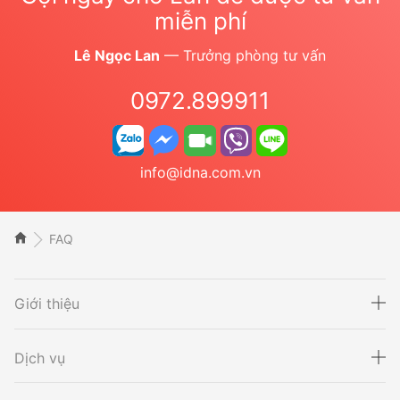
miễn phí
Lê Ngọc Lan
— Trưởng phòng tư vấn
0972.899911
info@idna.com.vn
FAQ
Giới thiệu
Dịch vụ