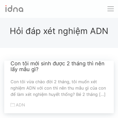
dịch vụ
Xét nghiệm ADN
Hỏi đáp xét nghiệm ADN
Sàng lọc trước sinh
Tầm soát ung thư
Làm khai sinh
Con tôi mới sinh được 2 tháng thì nên
Bệnh tan máu Thalassemia
lấy mẫu gì?
Xét nghiệm động vật
Con tôi vừa chào đời 2 tháng, tôi muốn xét
nghiệm ADN với con thì nên thu mẫu gì của con
để làm xét nghiệm huyết thống? Bé 2 tháng […]
bảng giá
khuyến mãi
ADN
hỗ trợ
địa chỉ