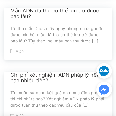
Mẫu ADN đã thu có thể lưu trữ được
hợp tác với idna
bao lâu?
Tôi thu mẫu được mấy ngày nhưng chưa gửi đi
được, xin hỏi mẫu đã thu có thể lưu trữ được
bao lâu? Tùy theo loại mẫu bạn thu được […]
Xét nghiệm ADN
Sàng lọc thai NIPT
ADN
Xét nghiệm khai sinh
Tầm soát ung thư
Chi phí xét nghiệm ADN pháp lý hết
bao nhiêu tiền?
Thalassemia
Xét nghiệm động vật
Tôi muốn sử dụng kết quả cho mục đích pháp lý
TPHCM
TPHCM
Hà Nội
Hà Nội
Đà Nẵng
Đà Nẵng
thì chi phí ra sao? Xét nghiệm ADN pháp lý phải
được tuân thủ theo các yêu cầu của […]
ADN