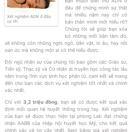
Bạn muốn biết thử ADN ở
đâu để chứng minh sự thật
mà nhiều năm nay chỉ có
Xét nghiệm ADN ở đâu
uy tín
bản thân mình mới hiểu rõ?
Chúng tôi sẽ giúp bạn xóa
bỏ những mối bận tâm đó,
sẽ không còn những nghi ngờ, dằn vặt, lo âu, hay nỗi
oan ức mà không một ai có thể hiểu được.
Đội ngũ nhân sự của chúng tôi bao gồm các Giáo sư,
Tiến sỹ, Thạc sỹ và Cử nhân di truyền học công tác lâu
năm trong lĩnh vực sinh học phân tử, cam kết sẽ mang
đến cho bạn các dịch vụ xét nghiệm tốt nhất và chính
xác nhất.
Chỉ với
3,2 triệu đồng
, bạn sẽ có được kết quả xác
định mối quan hệ huyết thống trong tay. Xét nghiệm
của bạn sẽ được thực hiện tại phòng Lab đạt chứng
nhận AABB của Hiệp hội huyết học Mỹ, cho kết quả
chính xác và tin cậy nhất. Xem bảng
giá xét nghiệm