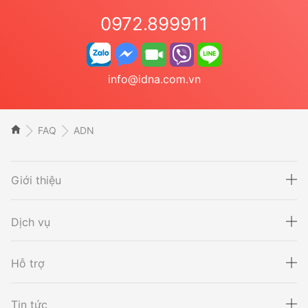
0972.899911
info@idna.com.vn
FAQ
ADN
Giới thiệu
Dịch vụ
Hỗ trợ
Xét nghiệm ADN
Sàng lọc thai NIPT
Tin tức