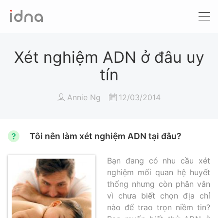
Xét nghiệm ADN
Sàng lọc trước sinh
Xét nghiệm ADN ở đâu uy
tín
Tầm soát ung thư
Annie Ng
12/03/2014
Làm khai sinh
Bệnh tan máu Thalassemia
Tôi nên làm xét nghiệm ADN tại đâu?
Xét nghiệm động vật
Bạn đang có nhu cầu xét
nghiệm mối quan hệ huyết
thống nhưng còn phân vân
vì chưa biết chọn địa chỉ
nào để trao trọn niềm tin?