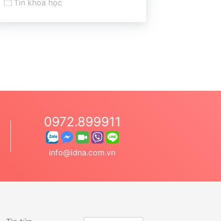
Tin khoa học
0972.899911
info@idna.com.vn