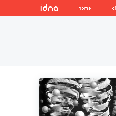
home
d