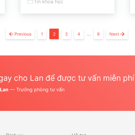
Tin khoa học
…
Previous
1
2
3
4
9
Next
gay cho Lan để được tư vấn miễn phí
 Lan
— Trưởng phòng tư vấn