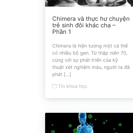
Chimera và thực hư chuyện
trẻ sinh đôi khác cha –
Phần 1
Chimera là hiện tượng một cá thể
có nhiều bộ gen. Từ thập niên 70,
cùng với sự phát triển của kỹ
thuật xét nghiệm máu, người ta đã
phát […]
Tin khoa học