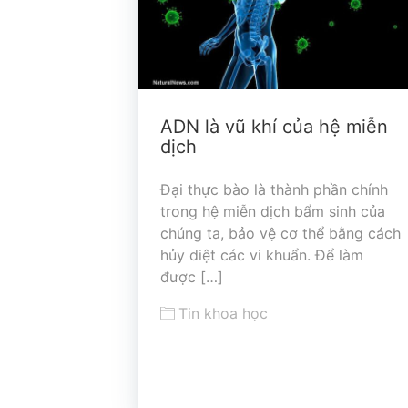
ADN là vũ khí của hệ miễn
dịch
Đại thực bào là thành phần chính
trong hệ miễn dịch bẩm sinh của
chúng ta, bảo vệ cơ thể bằng cách
hủy diệt các vi khuẩn. Để làm
được […]
Tin khoa học