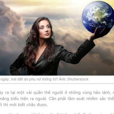
ngày, trái đất do phụ nữ thống trị? Ảnh: Shutterstock
ảy ra tại một vài quần thể người ở những vùng hẻo lánh, n
 năng biểu hiện ra ngoài. Cần phải tầm soát nhiễm sắc thể
ất thì mới biết chắc được.