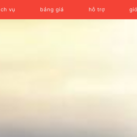
ịch vụ
bảng giá
hỗ trợ
gi