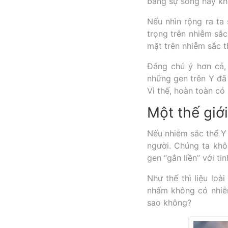
bằng sự sống hay kh
Nếu nhìn rộng ra ta
trọng trên nhiễm sắc
mặt trên nhiễm sắc t
Đáng chú ý hơn cả,
những gen trên Y đã
Vì thế, hoàn toàn có
Một thế giớ
Nếu nhiễm sắc thể Y 
người. Chúng ta khôn
gen “gắn liền” với ti
Như thế thì liệu loà
nhấm không có nhiễm
sao không?