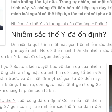
toàn không tồn tại nữa. Trong tự nhiên, có một số 
trình này, và chúng đã tiến hóa để tiếp tục duy tr
minh loài người có thể tiếp tục tồn tại chỉ với phụ nữ
Nhiễm sắc thể Y và tương lai của đàn ông – Phần 1
Nhiễm sắc thể Y đã ổn định?
Dĩ nhiên là quá trình mất mát gen trên nhiễm sắc th
phi tuyến tính. Nó có thể nhanh hơn khi nhiễm sắc 
 ổn khi Y bị mất đi các gen thiết yếu.
h học ở Boston, kiên quyết bảo vệ danh dự của nhiễm
, ông chỉ ra rằng mặc dù tinh tinh có cùng tổ tiên với
 năm trước và đã mất đi một số gen từ đó đến nay,
thì không. Thực ra, con người mất rất ít gen trong 25
khi chúng ta phân tách từ khỉ.
ắc thể Y
cuối cùng đã ổn định? Có lẽ nếu mất thêm
g 27 gen còn lại trên nhiễm sắc thể Y sẽ đánh đổi