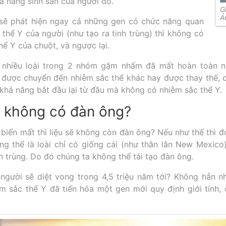
ả năng sinh sản của người đó.
G
Ả
 sẽ phát hiện ngay cả những gen có chức năng quan
 thể Y của người (như tạo ra tinh trùng) thì không có
hể Y của chuột, và ngược lại.
 nhiều loài trong 2 nhóm gặm nhấm đã mất hoàn toàn nh
 được chuyển đến nhiễm sắc thể khác hay được thay thế, c
 khả năng bắt đầu lại từ đầu mà không có nhiễm sắc thể Y.
i không có đàn ông?
biến mất thì liệu sẽ không còn đàn ông? Nếu như thế thì đó
g thể là loài chỉ có giống cái (như thằn lằn New Mexico)
nh trùng. Do đó chúng ta không thể tái tạo đàn ông.
i người sẽ diệt vong trong 4,5 triệu năm tới? Không hẳn 
 sắc thể Y đã tiến hóa một gen mới quy định giới tính, c