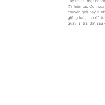
Tuy nhiên, một nhó
XY hiện tại. Con củ
chuyển giới hay ít n
giống loài, như đã t
quay lại trái đất sa
Dù sao đi nữa, 4,5 t
một số khả năng dẫn
mất.
Bibliography
The Conversati
2016 from http
men-32893/