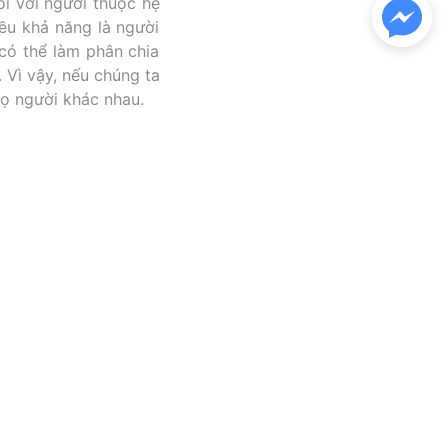
i với người thuộc hệ
ều khả năng là người
 có thể làm phân chia
 Vì vậy, nếu chúng ta
họ người khác nhau.
a gần 100.000 năm. Có
nhiễm sắc thể Y biến
ed February 18,
-the-future-of-