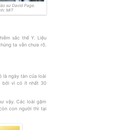
iáo sư David Page.
nh: MIT
iễm sắc thể Y. Liệu
húng ta vẫn chưa rõ.
 là ngày tàn của loài
 bởi vì có ít nhất 30
như vậy. Các loài gặm
òn con người thì tại