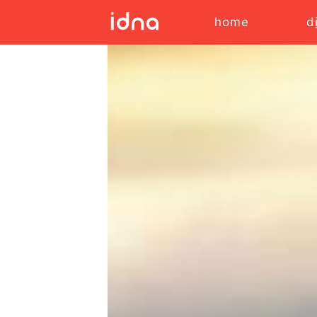
home
d