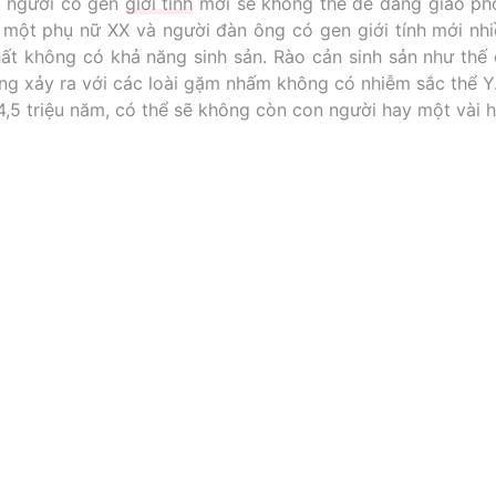
m người có gen
giới tính
mới sẽ không thể dễ dàng giao phố
a một phụ nữ XX và người đàn ông có gen giới tính mới nhi
hất không có khả năng sinh sản. Rào cản sinh sản như thế
ừng xảy ra với các loài gặm nhấm không có nhiễm sắc thể Y.
u 4,5 triệu năm, có thể sẽ không còn con người hay một vài 
riệu năm là một thời gian dài. Nhân loại mới chỉ trải qu
 đến sự diệt vong của con người sớm hơn nhiều trước khi 
on. (2014, November 14). What Are Mutations?. Retriev
s://theconversation.com/sex-genes-the-y-chromosome-and