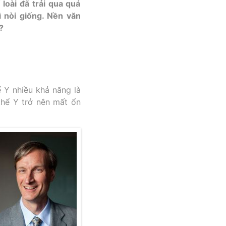
loài đã trải qua quá
ì nòi giống. Nền văn
?
ể Y nhiều khả năng là
thể Y trở nên mất ổn