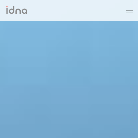
Xét nghiệm ADN
Sàng lọc trước sinh
Tầm soát ung thư
Làm khai sinh
Bệnh tan máu Thalassemia
Xét nghiệm động vật