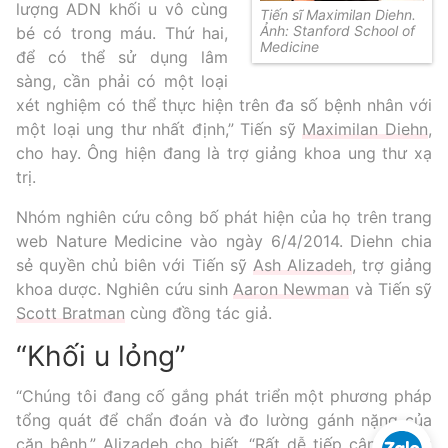
lượng ADN khối u vô cùng
Tiến sĩ Maximilan Diehn.
Ảnh: Stanford School of
bé có trong máu. Thứ hai,
Medicine
để có thể sử dụng lâm
sàng, cần phải có một loại
xét nghiệm có thể thực hiện trên đa số bệnh nhân với
một loại ung thư nhất định,” Tiến sỹ
Maximilan Diehn
,
cho hay. Ông hiện đang là trợ giảng khoa ung thư xạ
trị.
Nhóm nghiên cứu công bố phát hiện của họ trên trang
web Nature Medicine vào ngày 6/4/2014. Diehn chia
sẻ quyền chủ biên với Tiến sỹ
Ash Alizadeh
, trợ giảng
khoa dược. Nghiên cứu sinh
Aaron Newman
và Tiến sỹ
Scott Bratman
cùng đồng tác giả.
“Khối u lỏng”
Xét nghiệm ADN
Sàng lọc thai NIPT
“Chúng tôi đang cố gắng phát triển một phương pháp
tổng quát để chẩn đoán và đo lường gánh nặng của
Xét nghiệm khai sinh
Tầm soát ung thư
căn bệnh,” Alizadeh cho biết. “Rất dễ tiếp cận đường