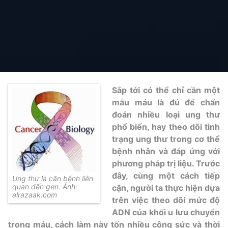
Sắp tới có thể chỉ cần một
mẫu máu là đủ để chẩn
đoán nhiều loại ung thư
phổ biến, hay theo dõi tình
trạng ung thư trong cơ thể
bệnh nhân và đáp ứng với
phương pháp trị liệu. Trước
đây, cùng một cách tiếp
Ung thư là căn bệnh liên
quan đến gen. Ảnh:
cận, người ta thực hiện dựa
alrazaak.com
trên việc theo dõi mức độ
ADN của khối u lưu chuyển
trong máu, cách làm này tốn nhiều công sức và thời