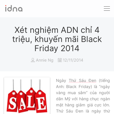
Xét nghiệm ADN
Sàng lọc trước sinh
Xét nghiệm ADN chỉ 4
triệu, khuyến mãi Black
Tầm soát ung thư
Friday 2014
Làm khai sinh
Annie Ng
12/11/2014
Bệnh tan máu Thalassemia
Xét nghiệm động vật
Ngày
Thứ Sáu Đen
(tiếng
Anh: Black Friday) là “ngày
vàng mua sắm” của người
dân Mỹ với hàng chục ngàn
mặt hàng giảm giá cực lớn.
Thứ Sáu Đen là ngày thứ