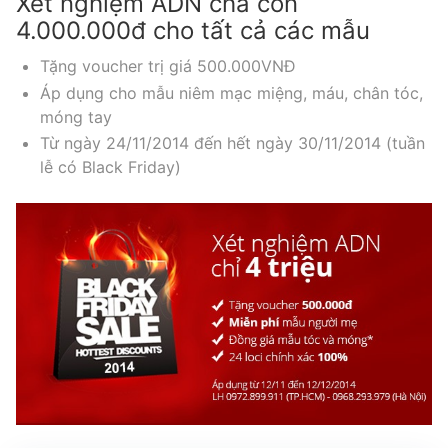
Xét nghiệm ADN cha con
4.000.000đ cho tất cả các mẫu
Tặng voucher trị giá 500.000VNĐ
Áp dụng cho mẫu niêm mạc miệng, máu, chân tóc,
móng tay
Từ ngày 24/11/2014 đến hết ngày 30/11/2014 (tuần
lễ có Black Friday)