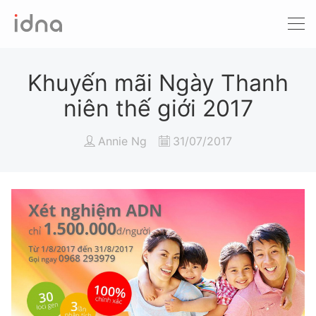
Xét nghiệm ADN
Sàng lọc trước sinh
Khuyến mãi Ngày Thanh
niên thế giới 2017
Tầm soát ung thư
Annie Ng
31/07/2017
Làm khai sinh
Bệnh tan máu Thalassemia
Xét nghiệm động vật