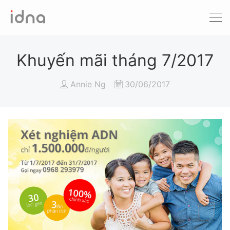
Xét nghiệm ADN
Sàng lọc trước sinh
Khuyến mãi tháng 7/2017
Tầm soát ung thư
Annie Ng
30/06/2017
Làm khai sinh
Bệnh tan máu Thalassemia
Xét nghiệm động vật