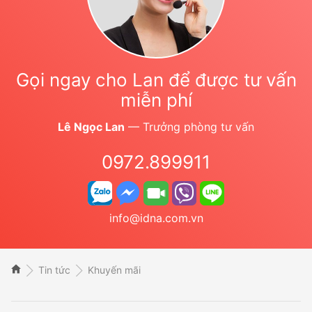
Gọi ngay cho Lan để được tư vấn
miễn phí
Lê Ngọc Lan
— Trưởng phòng tư vấn
0972.899911
info@idna.com.vn
Tin tức
Khuyến mãi