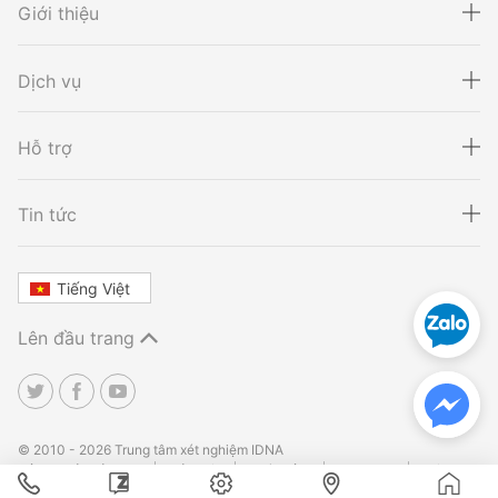
Giới thiệu
Dịch vụ
Hỗ trợ
Xét nghiệm ADN
Sàng lọc thai NIPT
Tin tức
Tiếng Việt
Xét nghiệm khai sinh
Tầm soát ung thư
Lên đầu trang
Thalassemia
Xét nghiệm động vật
TPHCM
TPHCM
Hà Nội
Hà Nội
Đà Nẵng
Đà Nẵng
© 2010 - 2026 Trung tâm xét nghiệm IDNA
Điều khoản sử dụng
Bảo mật
Hoàn tiền
Site Map
Liên
hệ