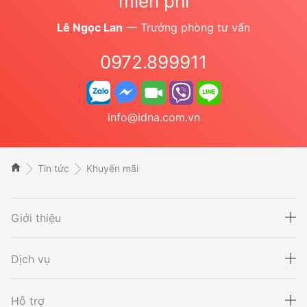
miễn phí
Lê Ngọc Lan
— Trưởng phòng tư vấn
0972.899911
info@idna.com.vn
Tin tức
Khuyến mãi
Giới thiệu
Dịch vụ
Hỗ trợ