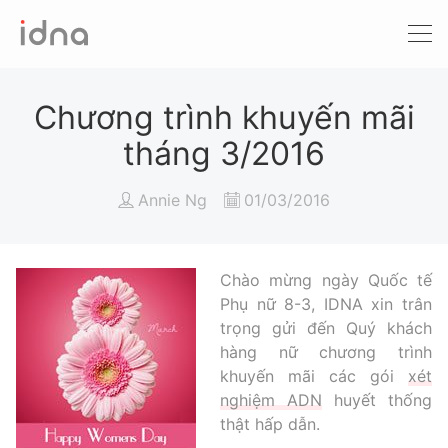
Xét nghiệm ADN
Sàng lọc trước sinh
Chương trình khuyến mãi
tháng 3/2016
Tầm soát ung thư
Annie Ng
01/03/2016
Làm khai sinh
Bệnh tan máu Thalassemia
Chào mừng ngày Quốc tế
Phụ nữ 8-3, IDNA xin trân
Xét nghiệm động vật
trọng gửi đến Quý khách
hàng nữ chương trình
khuyến mãi các gói
xét
nghiệm ADN
huyết thống
thật hấp dẫn.