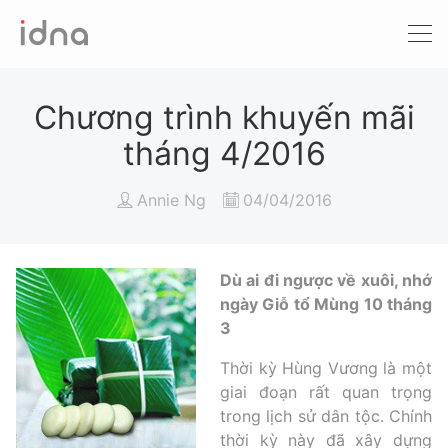
Xét nghiệm ADN
Sàng lọc trước sinh
Chương trình khuyến mãi
tháng 4/2016
Tầm soát ung thư
Annie Ng
04/04/2016
Làm khai sinh
Bệnh tan máu Thalassemia
Dù ai đi ngược về xuôi, nhớ
ngày Giỗ tổ Mùng 10 tháng
Xét nghiệm động vật
3
Thời kỳ Hùng Vương là một
giai đoạn rất quan trọng
trong lịch sử dân tộc. Chính
thời kỳ này đã xây dựng