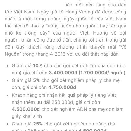
nên một nền tảng của dân
tộc Việt Nam. Ngày giỗ tổ Hùng Vương đã được công
nhận là một trong những ngày quốc lễ của Việt Nam
thể hiện rõ đạo lý “uống nước nhớ nguồn” hay “ăn quả
nhớ kẻ trồng cây” của người Việt. Hướng về cội
nguồn, tri ân công đức tổ tiên, chúng tôi trân trọng gửi
đến Quý khách hàng chương trình khuyến mãi “Về
Nguồn” trong tháng 4-2016 với ưu đãi thật hấp dẫn:
Giảm giá
10%
cho các gói
xét nghiệm cha con
(mẹ
con) giá chỉ còn
3.400.000đ (1.700.000đ/ người)
Giảm giá
5%
cho gói xét nghiệm pháp lý cha mẹ
con, giá chỉ còn
4.750.000đ
Khách hàng chỉ nhận kết quả pháp lý tiếng Việt
nhận thêm ưu đãi 250.000đ, giá chỉ còn
4.500.000đ
cho xét nghiệm ADN cha mẹ con làm
giấy khai sinh
Giảm giá
25%
cho gói xét nghiệm họ hàng (bà
cháu, cô/dì cháu), giá chỉ còn
4.500.000đ