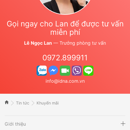
Gọi ngay cho Lan để được tư vấn
miễn phí
Lê Ngọc Lan
— Trưởng phòng tư vấn
0972.899911
info@idna.com.vn
Tin tức
Khuyến mãi
Giới thiệu