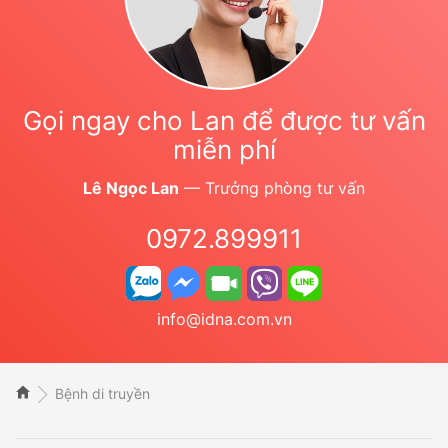
Gọi ngay cho Lan để được tư vấn
miễn phí
Lê Ngọc Lan
— Trưởng phòng tư vấn
0972.899911
info@idna.com.vn
Bệnh di truyền