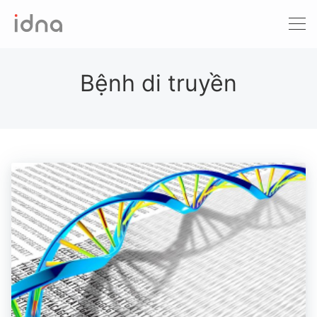
Xét nghiệm ADN
Sàng lọc trước sinh
Bệnh di truyền
Tầm soát ung thư
Làm khai sinh
Bệnh tan máu Thalassemia
Xét nghiệm động vật