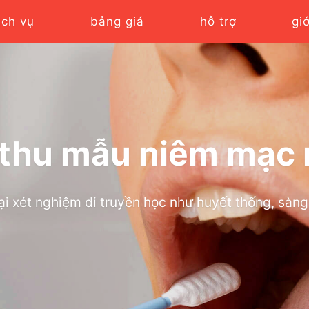
ịch vụ
bảng giá
hỗ trợ
gi
thu mẫu niêm mạc
i xét nghiệm di truyền học như huyết thống, sàng 