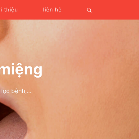
ới thiệu
liên hệ
 miệng
lọc bệnh,...