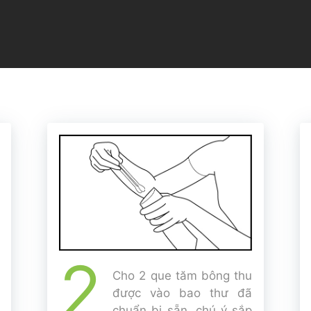
2
Cho 2 que tăm bông thu
được vào bao thư đã
chuẩn bị sẵn, chú ý sắp