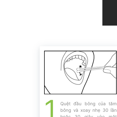
1
Quệt đầu bông của tăm
bông và xoay nhẹ 30 lần
hoặc 30 giây vào mặt