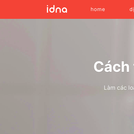
home
d
Cách 
Làm các loạ