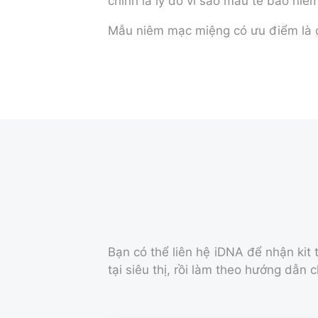
chính là lý do vì sao mẫu tế bào niê
Mẫu niêm mạc miệng có ưu điểm là
Bạn có thể liên hệ iDNA để nhận ki
tại siêu thị, rồi làm theo hướng dẫn c