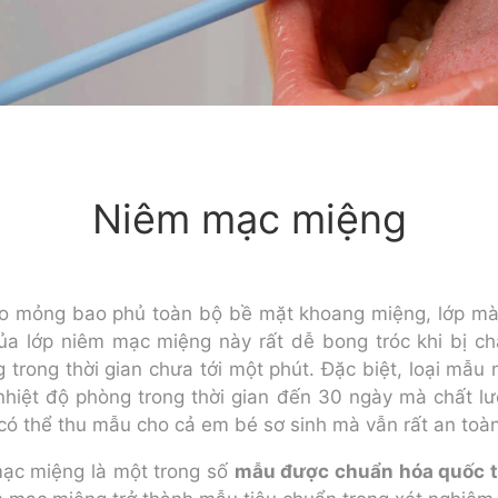
Niêm mạc miệng
ào mỏng bao phủ toàn bộ bề mặt khoang miệng, lớp mà
ủa lớp niêm mạc miệng này rất dễ bong tróc khi bị c
trong thời gian chưa tới một phút. Đặc biệt, loại mẫu 
nhiệt độ phòng trong thời gian đến 30 ngày mà chất 
có thể thu mẫu cho cả em bé sơ sinh mà vẫn rất an toàn
mạc miệng là một trong số
mẫu được chuẩn hóa quốc 