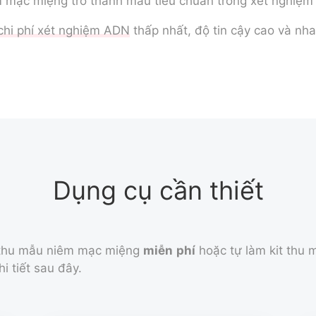
m mạc miệng trở thành mẫu tiêu chuẩn trong xét nghiệm 
chi phí xét nghiệm ADN
thấp nhất, độ tin cậy cao và nha
Dụng cụ cần thiết
t thu mẫu niêm mạc miệng
miễn phí
hoặc tự làm kit thu
hi tiết sau đây.