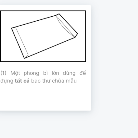
(1) Một phong bì lớn dùng để
đựng
tất cả
bao thư chứa mẫu