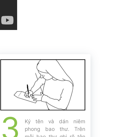
3
Ký tên và dán niêm
phong bao thư. Trên
mỗi bao thư ghi rõ tên