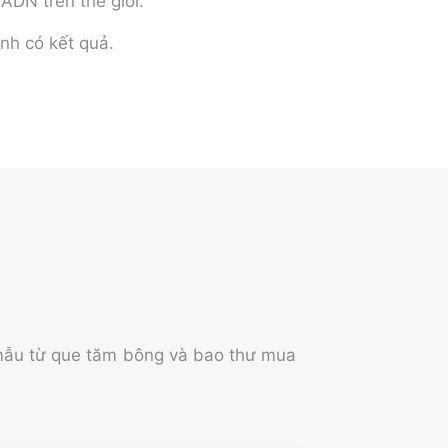
ADN trên thế giới.
nh có kết quả.
 mẫu từ que tăm bông và bao thư mua