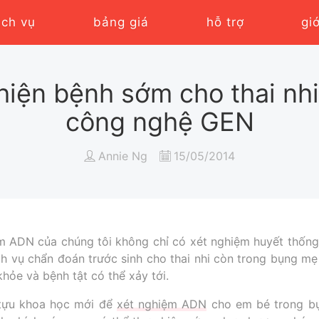
ịch vụ
bảng giá
hỗ trợ
gi
hiện bệnh sớm cho thai nh
công nghệ GEN
Annie Ng
15/05/2014
m ADN của chúng tôi không chỉ có xét nghiệm huyết thống
h vụ chẩn đoán trước sinh cho thai nhi còn trong bụng mẹ
khỏe và bệnh tật có thể xảy tới.
 tựu khoa học mới để
xét nghiệm ADN
cho em bé trong bụ