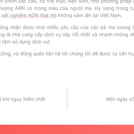
ính chính xác cao, có thể thực hiện sớm, như phương pháp
lượng ARN có trong máu của người mẹ. Hy vọng trong tư
ụ
xét nghiệm ADN thai nhi
không xâm lấn tại Việt Nam.
ũng nhận được khá nhiều yêu cầu của các bà mẹ tương la
ang là nhà cung cấp dịch vụ này tốt nhất và nhanh chóng 
 tâm sử dụng dịch vụ!
ông, và đừng quên liên hệ tới chúng tôi để được tư vấn trự
ũ khí nguy hiểm nhất
Một ngày vớ