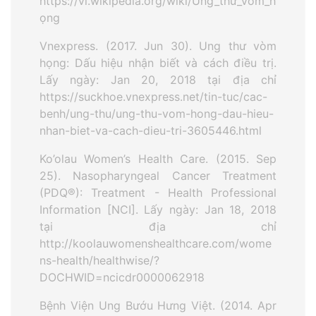
https://vi.wikipedia.org/wiki/Ung_thư_vòm_h
ọng
Vnexpress. (2017. Jun 30). Ung thư vòm
họng: Dấu hiệu nhận biết và cách điều trị.
Lấy ngày: Jan 20, 2018 tại địa chỉ
https://suckhoe.vnexpress.net/tin-tuc/cac-
benh/ung-thu/ung-thu-vom-hong-dau-hieu-
nhan-biet-va-cach-dieu-tri-3605446.html
Ko’olau Women’s Health Care. (2015. Sep
25). Nasopharyngeal Cancer Treatment
(PDQ®): Treatment - Health Professional
Information [NCI]. Lấy ngày: Jan 18, 2018
tại địa chỉ
http://koolauwomenshealthcare.com/wome
ns-health/healthwise/?
DOCHWID=ncicdr0000062918
Bệnh Viện Ung Bướu Hưng Việt. (2014. Apr