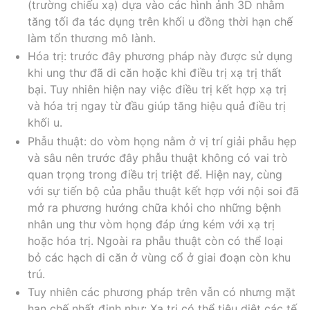
(trường chiếu xạ) dựa vào các hình ảnh 3D nhằm
tăng tối đa tác dụng trên khối u đồng thời hạn chế
làm tổn thương mô lành.
Hóa trị: trước đây phương pháp này được sử dụng
khi ung thư đã di căn hoặc khi điều trị xạ trị thất
bại. Tuy nhiên hiện nay việc điều trị kết hợp xạ trị
và hóa trị ngay từ đầu giúp tăng hiệu quả điều trị
khối u.
Phẫu thuật: do vòm họng nằm ở vị trí giải phẫu hẹp
và sâu nên trước đây phẫu thuật không có vai trò
quan trọng trong điều trị triệt để. Hiện nay, cùng
với sự tiến bộ của phẫu thuật kết hợp với nội soi đã
mở ra phương hướng chữa khỏi cho những bệnh
nhân ung thư vòm họng đáp ứng kém với xạ trị
hoặc hóa trị. Ngoài ra phẫu thuật còn có thể loại
bỏ các hạch di căn ở vùng cổ ở giai đoạn còn khu
trú.
Tuy nhiên các phương pháp trên vẫn có nhưng mặt
hạn chế nhất định như: Xạ trị có thể tiêu diệt các tế