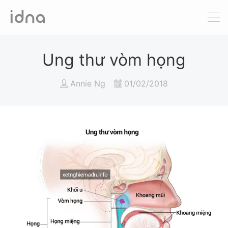
Xét nghiệm ADN
Sàng lọc trước sinh
Ung thư vòm họng
Tầm soát ung thư
Annie Ng
01/02/2018
Làm khai sinh
Bệnh tan máu Thalassemia
Xét nghiệm động vật