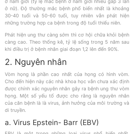
ở nam giới (tỷ lệ mắc bệnh ở nam giới nhiều gấp 3 lần
ở nữ). Độ thường mắc bệnh phổ biến nhất là khoảng
30-40 tuổi và 50-60 tuổi, tuy nhiên vẫn phát hiện
những trường hợp ca bệnh trong độ tuổi thiếu niên.
Phát hiện ung thư càng sớm thì cơ hội chữa khỏi bệnh
càng cao. Theo thống kê, tỷ lệ sống trong 5 năm sau
khi điều trị ở bệnh nhân giai đoạn 1,2 lên đến 90%.
2. Nguyên nhân
Vòm họng là phần cao nhất của họng có hình vòm.
Cho đến hiện này các nhà khoa học vẫn chưa xác định
được chính xác nguyên nhân gây ra bệnh ung thư vòm
họng. Một số yếu tố được cho rằng là nguyên nhân
của căn bệnh là là virus, ảnh hưởng của môi trường và
di truyền.
a. Virus Epstein- Barr (EBV)
EBV là một trong những loại virus phổ biến nhất.