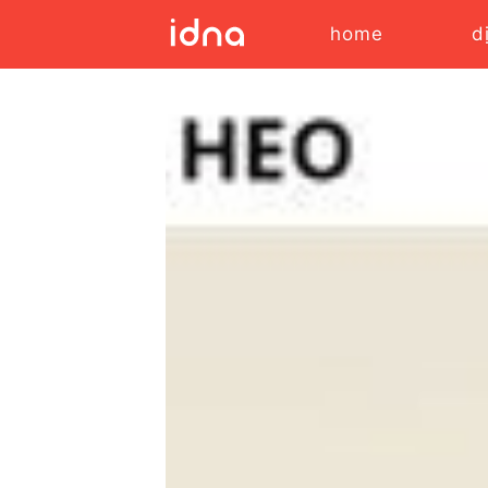
home
d