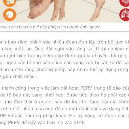
quan của heo có thể cấy ghép cho người. Ảnh: quora
ảnh báo rằng chỉnh sửa nhiều đoạn đơn lặp trên bộ gen kh
 cùng một lúc. Ông đặt nghi vấn rằng sở dĩ thí nghiệm n
o một hiện tượng hiếm gặp được gọi là chuyển đổi gen,
lại ngăn cản tế bào sửa chữa các vùng vừa bị cắt, từ đó c
 Church cho rằng phương pháp này chưa thể áp dụng rộng 
2 gen khác nhau.
thành công trong việc làm bất hoạt PERV trong tế bào của
các tế bào này sang phôi heo. Bước tiếp theo họ phải xác 
n ứng đào thải ở người, sau đó loại bỏ từng cái mà khô
h cho biết nhóm của ông đã có một danh sách và đang tích 
PR và các phương pháp khác. Họ hy vọng có được các 
ông PERV để cấy vào heo mẹ vào 2016.