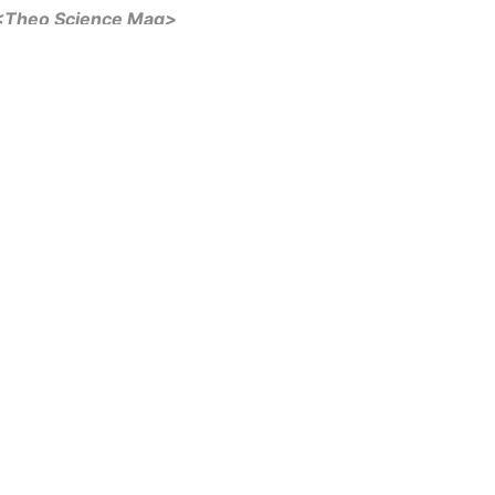
<Theo
Science Mag
>
ransplanting pig
2015 from
s-hopes-