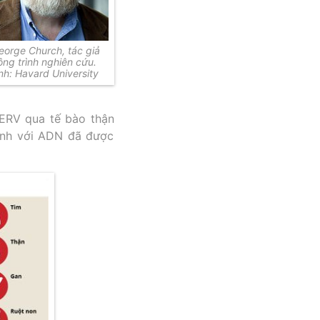
eorge Church, tác giả
ông trình nghiên cứu.
nh: Havard University
PERV qua tế bào thận
ạnh với ADN đã được