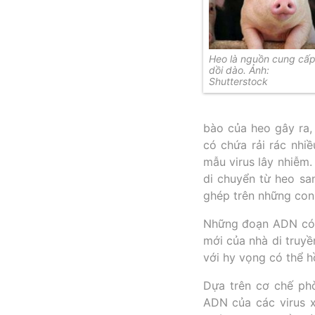
Heo là nguồn cung cấ
dồi dào. Ảnh:
Shutterstock
bào của heo gây ra,
có chứa rải rác nhi
mẫu virus lây nhiễm.
di chuyển từ heo sa
ghép trên những con
Những đoạn ADN có 
mới của nhà di truy
với hy vọng có thể hồ
Dựa trên cơ chế ph
ADN của các virus 