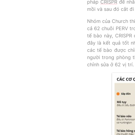
pháp
CRISPR
để nhắm
mồi và sau đó cắt đ
Nhóm của Church th
cả 62 chuỗi PERV tr
tế bào này, CRISPR 
đây là kết quả tốt n
các tế bào được chỉ
người trong phòng 
chỉnh sửa ở 62 vị trí.