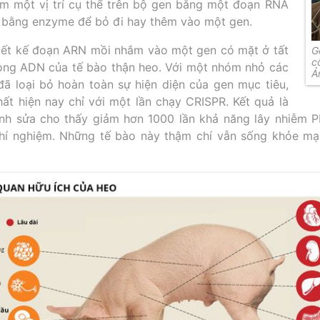
 một vị trí cụ thể trên bộ gen bằng một đoạn RNA
i bằng enzyme để bỏ đi hay thêm vào một gen.
iết kế đoạn ARN mồi nhắm vào một gen có mặt ở tất
G
c
ong ADN của tế bào thận heo. Với một nhóm nhỏ các
Ả
đã loại bỏ hoàn toàn sự hiện diện của gen mục tiêu,
hất hiện nay chỉ với một lần chạy CRISPR. Kết quả là
nh sửa cho thấy giảm hơn 1000 lần khả năng lây nhiễm 
thí nghiệm. Những tế bào này thậm chí vẫn sống khỏe m