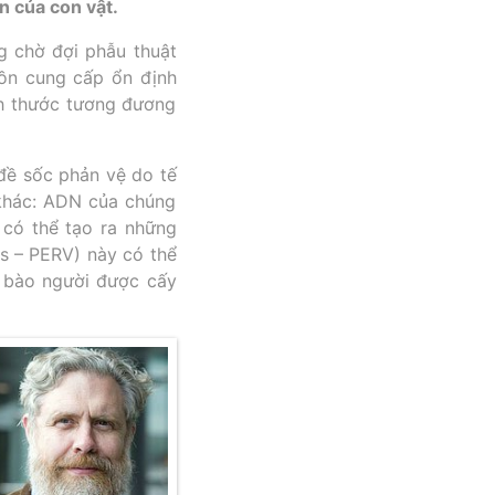
n của con vật.
g chờ đợi phẫu thuật
ồn cung cấp ổn định
ch thước tương đương
 đề sốc phản vệ do tế
 khác: ADN của chúng
 có thể tạo ra những
us – PERV) này có thể
ế bào người được cấy