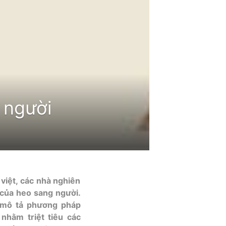
 người
iệt, các nhà nghiên
 của heo sang người.
ọ mô tả phương pháp
nhằm triệt tiêu các