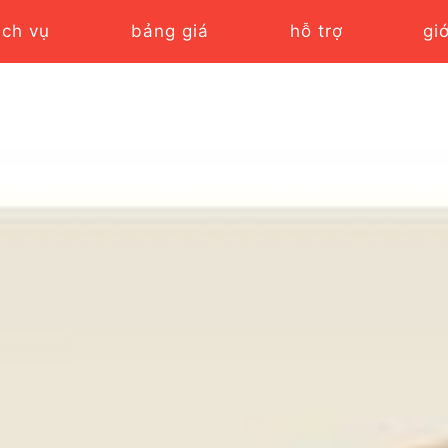
ịch vụ
bảng giá
hỗ trợ
gi