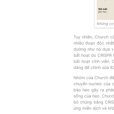
Những cơ 
Tuy nhiên, Church c
nhiều đoạn độc nhất
dường như nó dựa và
bất hoạt do CRISPR 
bất hoạt vĩnh viễn.
dàng để chỉnh sửa 6
Nhóm của Church đã 
chuyển nucleic của 
bào heo gây ra phả
sống của heo. Churc
bỏ chúng bằng CRIS
ứng miễn dịch và kh