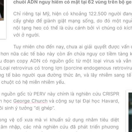
chuỗi ADN nguy hiểm có mặt tại 62 vùng trên bộ ge
Chỉ riêng tại Mỹ, hiện có khoảng 122.500 người đan
cấy ghép để giành giật mạng sống, do đó một ngu
p
nội tạng heo có thể là cứu cánh bởi vì chúng có kí
với ở người.
Tuy nhiên cho đến nay, chưa ai giải quyết được vấn
 hơn nữa các tế bào này còn ẩn chứa nguy cơ tiềm tàng
ều đoạn copy ADN có nguồn gốc từ một loại virus và vẫn
 Loại retrovirus có trong lợn (porcine endogenous retrovir
ng tế bào người qua đường thức ăn, và lây nhiễm sang t
 chuột có hệ miễn nhiễm yếu.
nguồn gốc từ PERV này chính là nghiên cứu CRISPR
ền học
George Church
và cộng sự tại Đại học Havard,
i sinh ý tưởng “dị ghép”.
òng vệ cổ xưa mà vi khuẩn sử dụng nhằm tiêu diệt
xâm nhập, các nhà nghiên cứu đã phát triển phương