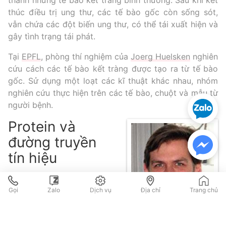
thành những tế bào kết tràng bình thường. Sau khi kết
thúc điều trị ung thư, các tế bào gốc còn sống sót,
vẫn chứa các đột biến ung thư, có thể tái xuất hiện và
gây tình trạng tái phát.
Tại
EPFL
, phòng thí nghiệm của
Joerg Huelsken
nghiên
Xét nghiệm ADN
Sàng lọc thai NIPT
cứu cách các tế bào kết tràng được tạo ra từ tế bào
gốc. Sử dụng một loạt các kĩ thuật khác nhau, nhóm
nghiên cứu thực hiện trên các tế bào, chuột và mẫu từ
Xét nghiệm khai sinh
Tầm soát ung thư
người bệnh.
Protein và
đường truyền
Thalassemia
Xét nghiệm động vật
TPHCM
TPHCM
Hà Nội
Hà Nội
Đà Nẵng
Đà Nẵng
tín hiệu
Nghiên cứu tập trung vào
protein HOXA5, một loại
Gọi
Zalo
Dịch vụ
Địa chỉ
Trang chủ
protein thuộc nhóm các
protein điều hòa sự phát