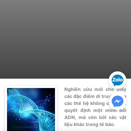
hợp tác với idna
Xét nghiệm ADN
Sàng lọc thai NIPT
Xét nghiệm khai sinh
Tầm soát ung thư
Nghiên cứu mới cho thấy
các đặc điểm di truyền qua
Thalassemia
Xét nghiệm động vật
các thế hệ không chỉ được
TPHCM
TPHCM
Hà Nội
Hà Nội
Đà Nẵng
Đà Nẵng
quyết định một mình bởi
ADN, mà còn bởi các vật
liệu khác trong tế bào.