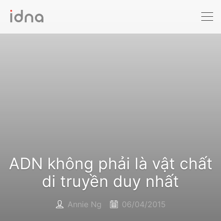
dịch vụ
Xét nghiệm ADN
Sàng lọc trước sinh
Tầm soát ung thư
Làm khai sinh
Bệnh tan máu Thalassemia
Xét nghiệm động vật
ADN không phải là vật chất
di truyền duy nhất
bảng giá
khuyến mãi
Annie Ng
06/04/2015
hỗ trợ
địa chỉ