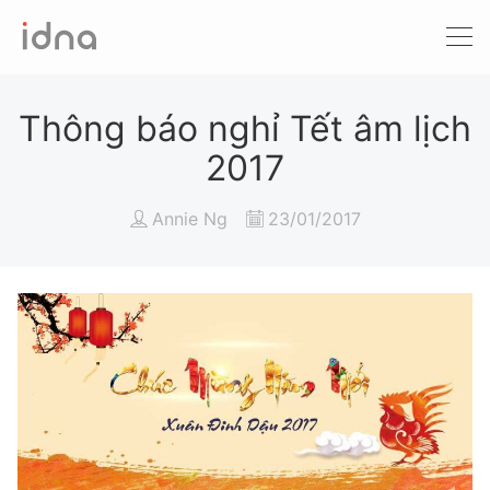
Xét nghiệm ADN
Sàng lọc trước sinh
Thông báo nghỉ Tết âm lịch
2017
Tầm soát ung thư
Annie Ng
23/01/2017
Làm khai sinh
Bệnh tan máu Thalassemia
Xét nghiệm động vật