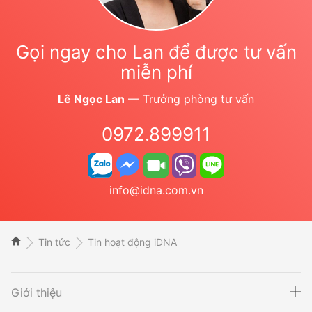
Gọi ngay cho Lan để được tư vấn
miễn phí
Lê Ngọc Lan
— Trưởng phòng tư vấn
0972.899911
info@idna.com.vn
Tin tức
Tin hoạt động iDNA
Giới thiệu