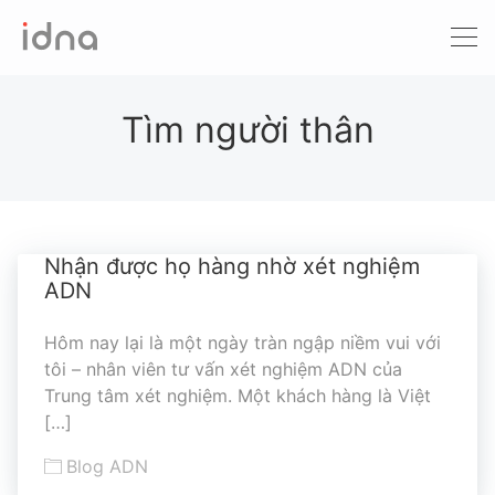
Xét nghiệm ADN
Sàng lọc trước sinh
Tìm người thân
Tầm soát ung thư
Làm khai sinh
Nhận được họ hàng nhờ xét nghiệm
Bệnh tan máu Thalassemia
ADN
Xét nghiệm động vật
Hôm nay lại là một ngày tràn ngập niềm vui với
tôi – nhân viên tư vấn xét nghiệm ADN của
Trung tâm xét nghiệm. Một khách hàng là Việt
[…]
Blog ADN