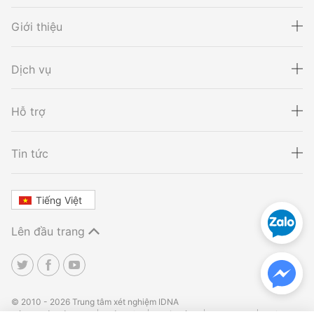
Giới thiệu
Dịch vụ
Hỗ trợ
Xét nghiệm ADN
Sàng lọc thai NIPT
Tin tức
Tiếng Việt
Xét nghiệm khai sinh
Tầm soát ung thư
Lên đầu trang
Thalassemia
Xét nghiệm động vật
TPHCM
TPHCM
Hà Nội
Hà Nội
Đà Nẵng
Đà Nẵng
© 2010 - 2026 Trung tâm xét nghiệm IDNA