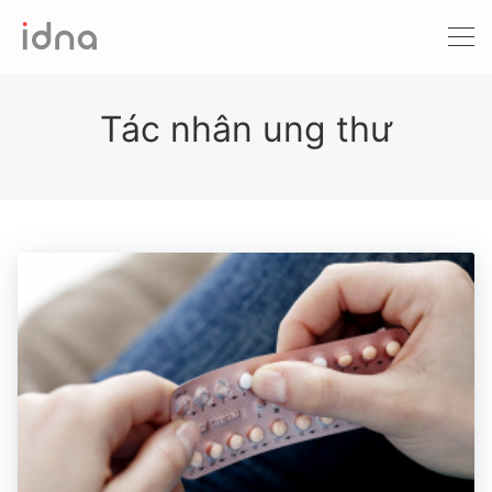
Xét nghiệm ADN
Sàng lọc trước sinh
Tác nhân ung thư
Tầm soát ung thư
Làm khai sinh
Bệnh tan máu Thalassemia
Xét nghiệm động vật