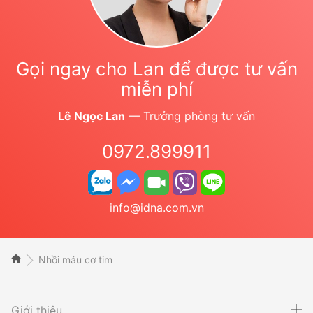
Gọi ngay cho Lan để được tư vấn
miễn phí
Lê Ngọc Lan
— Trưởng phòng tư vấn
0972.899911
info@idna.com.vn
Nhồi máu cơ tim
Giới thiệu