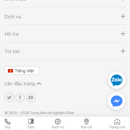
Dịch vụ
Hỗ trợ
Xét nghiệm ADN
Sàng lọc thai NIPT
Tin tức
Tiếng Việt
Xét nghiệm khai sinh
Tầm soát ung thư
Lên đầu trang
Thalassemia
Xét nghiệm động vật
TPHCM
TPHCM
Hà Nội
Hà Nội
Đà Nẵng
Đà Nẵng
© 2010 - 2026 Trung tâm xét nghiệm IDNA
Điều khoản sử dụng
Bảo mật
Hoàn tiền
Site Map
Liên
hệ
Gọi
Zalo
Dịch vụ
Địa chỉ
Trang chủ