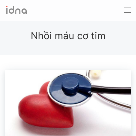
Xét nghiệm ADN
Sàng lọc trước sinh
Nhồi máu cơ tim
Tầm soát ung thư
Làm khai sinh
Bệnh tan máu Thalassemia
Xét nghiệm động vật