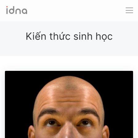
Xét nghiệm ADN
Sàng lọc trước sinh
Kiến thức sinh học
Tầm soát ung thư
Làm khai sinh
Bệnh tan máu Thalassemia
Xét nghiệm động vật