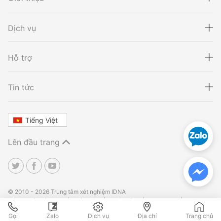
Dịch vụ
Hỗ trợ
Xét nghiệm ADN
Sàng lọc thai NIPT
Tin tức
Tiếng Việt
Xét nghiệm khai sinh
Tầm soát ung thư
Lên đầu trang
Thalassemia
Xét nghiệm động vật
TPHCM
TPHCM
Hà Nội
Hà Nội
Đà Nẵng
Đà Nẵng
© 2010 - 2026 Trung tâm xét nghiệm IDNA
Điều khoản sử dụng
Bảo mật
Hoàn tiền
Site Map
Liên
hệ
Gọi
Zalo
Dịch vụ
Địa chỉ
Trang chủ