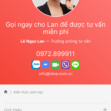
Gọi ngay cho Lan để được tư vấn
miễn phí
Lê Ngọc Lan
— Trưởng phòng tư vấn
0972.899911
info@idna.com.vn
Kiến thức sinh học
Giới thiệu