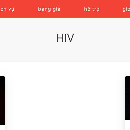
ịch vụ
bảng giá
hỗ trợ
gi
HIV