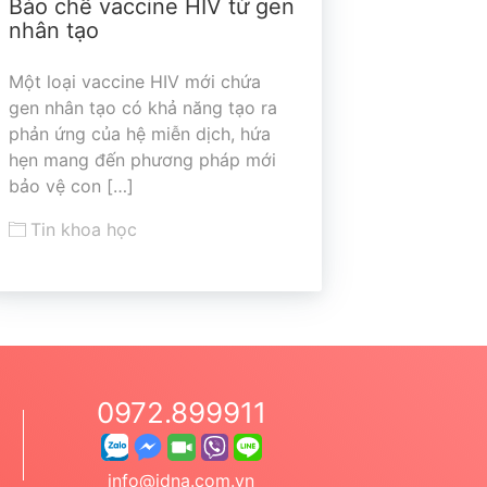
Bào chế vaccine HIV từ gen
nhân tạo
Một loại vaccine HIV mới chứa
gen nhân tạo có khả năng tạo ra
phản ứng của hệ miễn dịch, hứa
hẹn mang đến phương pháp mới
bảo vệ con […]
Tin khoa học
0972.899911
info@idna.com.vn