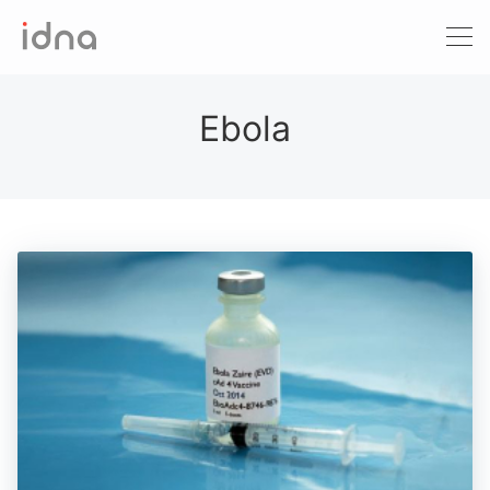
Xét nghiệm ADN
Sàng lọc trước sinh
Ebola
Tầm soát ung thư
Làm khai sinh
Bệnh tan máu Thalassemia
Xét nghiệm động vật