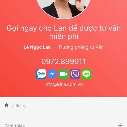
Gọi ngay cho Lan để được tư vấn
miễn phí
Lê Ngọc Lan
— Trưởng phòng tư vấn
0972.899911
info@idna.com.vn
Bơi lội
Giới thiệu