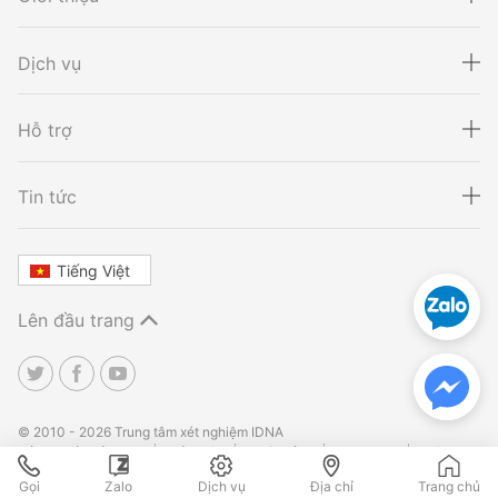
Dịch vụ
Hỗ trợ
Xét nghiệm ADN
Sàng lọc thai NIPT
Tin tức
Tiếng Việt
Xét nghiệm khai sinh
Tầm soát ung thư
Lên đầu trang
Thalassemia
Xét nghiệm động vật
TPHCM
TPHCM
Hà Nội
Hà Nội
Đà Nẵng
Đà Nẵng
© 2010 - 2026 Trung tâm xét nghiệm IDNA
Điều khoản sử dụng
Bảo mật
Hoàn tiền
Site Map
Liên
hệ
Gọi
Zalo
Dịch vụ
Địa chỉ
Trang chủ