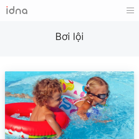
Xét nghiệm ADN
Sàng lọc trước sinh
Bơi lội
Tầm soát ung thư
Làm khai sinh
Bệnh tan máu Thalassemia
Xét nghiệm động vật