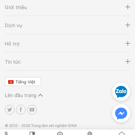
Giới thiệu
Dịch vụ
Hỗ trợ
Xét nghiệm ADN
Sàng lọc thai NIPT
Tin tức
Tiếng Việt
Xét nghiệm khai sinh
Tầm soát ung thư
Lên đầu trang
Thalassemia
Xét nghiệm động vật
TPHCM
TPHCM
Hà Nội
Hà Nội
Đà Nẵng
Đà Nẵng
© 2010 - 2026 Trung tâm xét nghiệm IDNA
Điều khoản sử dụng
Bảo mật
Hoàn tiền
Site Map
Liên