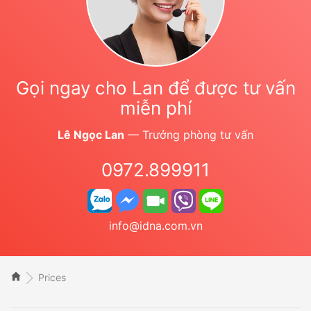
Gọi ngay cho Lan để được tư vấn
miễn phí
Lê Ngọc Lan
— Trưởng phòng tư vấn
0972.899911
info@idna.com.vn
Prices