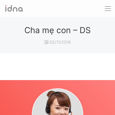
Xét nghiệm ADN
Sàng lọc trước sinh
Cha mẹ con – DS
Tầm soát ung thư
02/11/2016
Làm khai sinh
Bệnh tan máu Thalassemia
Xét nghiệm động vật