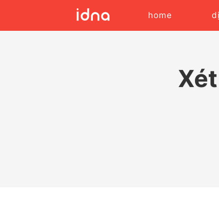
home
d
Xét