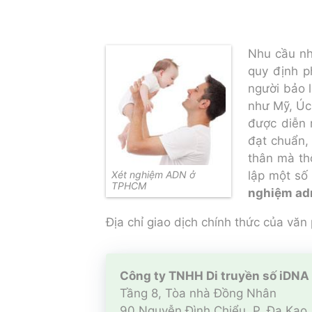
Nhu cầu nh
quy định p
người bảo l
như Mỹ, Úc,
được diễn 
đạt chuẩn,
thân mà th
Xét nghiệm ADN ở
lập một số
TPHCM
nghiệm ad
Địa chỉ giao dịch chính thức của văn
Công ty TNHH Di truyền số iDNA
Tầng 8, Tòa nhà Đồng Nhân
90 Nguyễn Đình Chiểu, P. Đa Kao