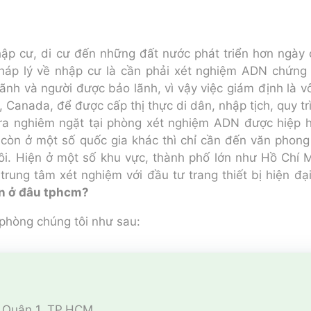
ập cư, di cư đến những đất nước phát triển hơn ngày 
háp lý về nhập cư là cần phải xét nghiệm ADN chứng
ãnh và người được bảo lãnh, vì vậy việc giám định là v
 Canada, để được cấp thị thực di dân, nhập tịch, quy t
ra nghiêm ngặt tại phòng xét nghiệm ADN được hiệp 
 còn ở một số quốc gia khác thì chỉ cần đến văn phon
ôi. Hiện ở một số khu vực, thành phố lớn như Hồ Chí 
 trung tâm xét nghiệm với đầu tư trang thiết bị hiện đ
n ở đâu tphcm?
 phòng chúng tôi như sau:
, Quận 1, TP.HCM