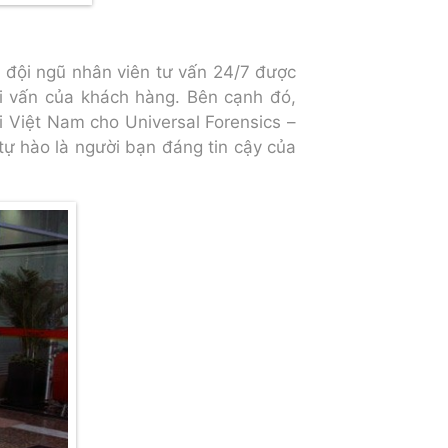
i đội ngũ nhân viên tư vấn 24/7 được
i vấn của khách hàng. Bên cạnh đó,
ại Việt Nam cho Universal Forensics –
tự hào là người bạn đáng tin cậy của