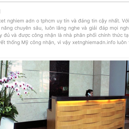
N
et nghiem adn o tphcm uy tín và đáng tin cậy nhất. Vớ
 năng chuyên sâu, luôn lắng nghe và giải đáp mọi ngh
đầy đủ và được công nhận là nhà phân phối chính thức t
t thống Mỹ công nhận, vì vậy xetnghiemadn.info luôn 