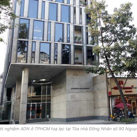
ét nghiệm ADN ở TPHCM toạ lạc tại Tòa nhà Đồng Nhân số 90 Nguy