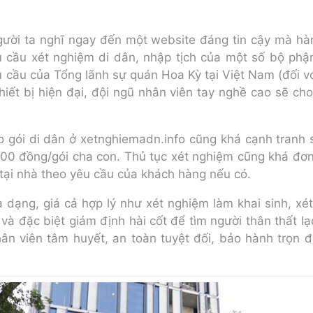
gười ta nghĩ ngay đến một website đáng tin cậy mà hà
u cầu xét nghiệm di dân, nhập tịch của một số bộ phận
 cầu của Tổng lãnh sự quán Hoa Kỳ tại Việt Nam (đối v
iết bị hiện đại, đội ngũ nhân viên tay nghề cao sẽ ch
 gói di dân ở xetnghiemadn.info cũng khá cạnh tranh s
000 đồng/gói cha con. Thủ tục xét nghiệm cũng khá đơn
 tại nhà theo yêu cầu của khách hàng nếu có.
dạng, giá cả hợp lý như xét nghiệm làm khai sinh, xét 
 đặc biệt giám định hài cốt để tìm người thân thất lạc t
hân viên tâm huyết, an toàn tuyệt đối, bảo hành trọn đ