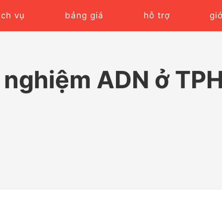
ịch vụ
bảng giá
hỗ trợ
gi
 nghiệm ADN ở TP