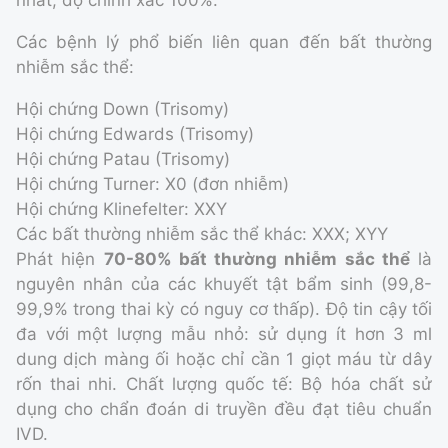
nhất, độ chính xác 100%.
Các bệnh lý phổ biến liên quan đến bất thường
nhiễm sắc thể:
Hội chứng Down (Trisomy)
Hội chứng Edwards (Trisomy)
Hội chứng Patau (Trisomy)
Hội chứng Turner: X0 (đơn nhiễm)
Hội chứng Klinefelter: XXY
Các bất thường nhiễm sắc thể khác: XXX; XYY
Phát hiện
70-80% bất thường nhiễm sắc thể
là
nguyên nhân của các khuyết tật bẩm sinh (99,8-
99,9% trong thai kỳ có nguy cơ thấp). Độ tin cậy tối
đa với một lượng mẫu nhỏ: sử dụng ít hơn 3 ml
dung dịch màng ối hoặc chỉ cần 1 giọt máu từ dây
rốn thai nhi. Chất lượng quốc tế: Bộ hóa chất sử
dụng cho chẩn đoán di truyền đều đạt tiêu chuẩn
IVD.