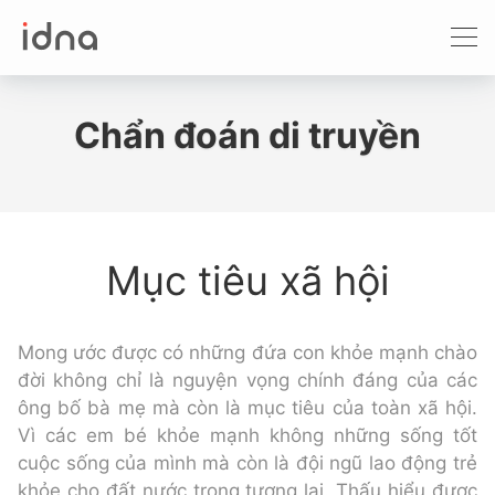
Xét nghiệm ADN
Sàng lọc trước sinh
Chẩn đoán di truyền
Tầm soát ung thư
Làm khai sinh
Mục tiêu xã hội
Bệnh tan máu Thalassemia
Xét nghiệm động vật
Mong ước được có những đứa con khỏe mạnh chào
đời không chỉ là nguyện vọng chính đáng của các
ông bố bà mẹ mà còn là mục tiêu của toàn xã hội.
Vì các em bé khỏe mạnh không những sống tốt
cuộc sống của mình mà còn là đội ngũ lao động trẻ
khỏe cho đất nước trong tương lai. Thấu hiểu được