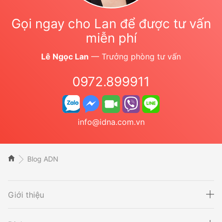
Gọi ngay cho Lan để được tư vấn
miễn phí
Lê Ngọc Lan
— Trưởng phòng tư vấn
0972.899911
info@idna.com.vn
Blog ADN
Giới thiệu