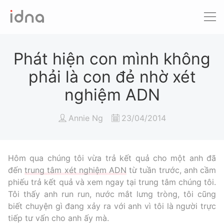
Xét nghiệm ADN
Sàng lọc trước sinh
Phát hiện con mình không
phải là con đẻ nhờ xét
Tầm soát ung thư
nghiệm ADN
Làm khai sinh
Annie Ng
23/04/2014
Bệnh tan máu Thalassemia
Xét nghiệm động vật
Hôm qua chúng tôi vừa trả kết quả cho một anh đã
đến
trung tâm xét nghiệm ADN
từ tuần trước, anh cầm
phiếu trả kết quả và xem ngay tại trung tâm chúng tôi.
Tôi thấy anh run run, nước mắt lưng tròng, tôi cũng
biết chuyện gì đang xảy ra với anh vì tôi là người trực
tiếp tư vấn cho anh ấy mà.