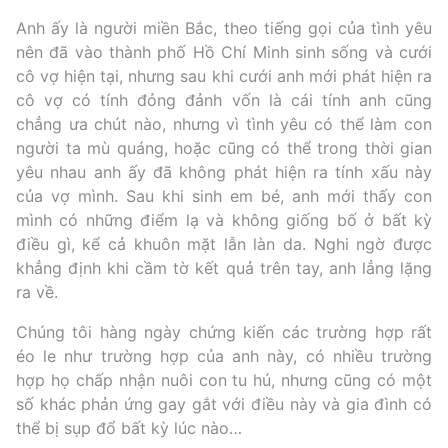
Anh ấy là người miền Bắc, theo tiếng gọi của tình yêu
nên đã vào thành phố Hồ Chí Minh sinh sống và cưới
cô vợ hiện tại, nhưng sau khi cưới anh mới phát hiện ra
cô vợ có tính đỏng đảnh vốn là cái tính anh cũng
chẳng ưa chút nào, nhưng vì tình yêu có thể làm con
người ta mù quáng, hoặc cũng có thể trong thời gian
yêu nhau anh ấy đã không phát hiện ra tính xấu này
của vợ mình. Sau khi sinh em bé, anh mới thấy con
mình có những điểm lạ và không giống bố ở bất kỳ
điều gì, kể cả khuôn mặt lẫn làn da. Nghi ngờ được
khẳng định khi cầm tờ kết quả trên tay, anh lẳng lặng
ra về.
Chúng tôi hàng ngày chứng kiến các trường hợp rất
éo le như trường hợp của anh này, có nhiều trường
hợp họ chấp nhận nuôi con tu hú, nhưng cũng có một
số khác phản ứng gay gắt với điều này và gia đình có
thể bị sụp đổ bất kỳ lúc nào…