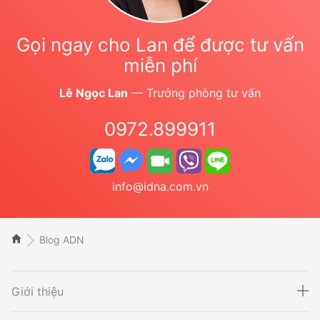
Gọi ngay cho Lan để được tư vấn
miễn phí
Lê Ngọc Lan
— Trưởng phòng tư vấn
0972.899911
info@idna.com.vn
Blog ADN
Giới thiệu